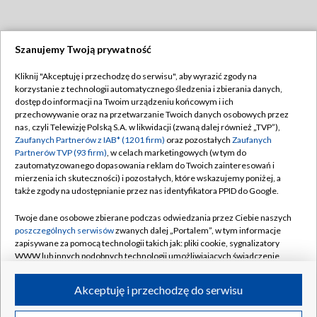
Szanujemy Twoją prywatność
Dołącz do nas:
Kliknij "Akceptuję i przechodzę do serwisu", aby wyrazić zgody na
korzystanie z technologii automatycznego śledzenia i zbierania danych,
TVP
dostęp do informacji na Twoim urządzeniu końcowym i ich
Abonament TVP
przechowywanie oraz na przetwarzanie Twoich danych osobowych przez
Regulamin TVP
nas, czyli Telewizję Polską S.A. w likwidacji (zwaną dalej również „TVP”),
Emisja w TVP
Polityka prywatności
Zaufanych Partnerów z IAB* (1201 firm)
oraz pozostałych
Zaufanych
Partnerów TVP (93 firm)
, w celach marketingowych (w tym do
Centrum informacji TVP
Moje zgody
zautomatyzowanego dopasowania reklam do Twoich zainteresowań i
mierzenia ich skuteczności) i pozostałych, które wskazujemy poniżej, a
Naziemna Telewizja Cyfrowa
Pomoc
także zgody na udostępnianie przez nas identyfikatora PPID do Google.
Sklep TVP
Biuro reklamy
Twoje dane osobowe zbierane podczas odwiedzania przez Ciebie naszych
Rada Programowa
Kontakt
poszczególnych serwisów
zwanych dalej „Portalem”, w tym informacje
zapisywane za pomocą technologii takich jak: pliki cookie, sygnalizatory
System NOS
WWW lub innych podobnych technologii umożliwiających świadczenie
dopasowanych i bezpiecznych usług, personalizację treści oraz reklam,
Informacje o nadawcy
Kanały
udostępnianie funkcji mediów społecznościowych oraz analizowanie
Akceptuję i przechodzę do serwisu
ruchu w Internecie.
Program dla prasy
©2026 Telewizja Polska S.A. w likwidacji