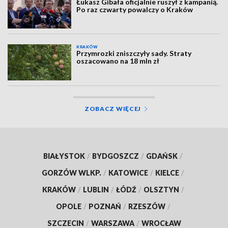
Łukasz Gibała oficjalnie ruszył z kampanią.
Po raz czwarty powalczy o Kraków
KRAKÓW
Przymrozki zniszczyły sady. Straty
oszacowano na 18 mln zł
ZOBACZ WIĘCEJ
BIAŁYSTOK
/
BYDGOSZCZ
/
GDAŃSK
/
GORZÓW WLKP.
/
KATOWICE
/
KIELCE
/
KRAKÓW
/
LUBLIN
/
ŁÓDŹ
/
OLSZTYN
/
OPOLE
/
POZNAŃ
/
RZESZÓW
/
SZCZECIN
/
WARSZAWA
/
WROCŁAW