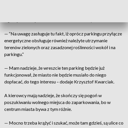
obiekt był nieczynny, czynne było oświetlenie, za które, tylko
za dwa miesiące, trzeba było zapłacić 10 tysięcy złotych.
Agencja Rozwoju Miasta Krakowa nie widzi problemu...
— “Na uwagę zasługuje tu fakt, iż oprócz parkingu przyłącze
energetyczne obsługuje również należyte utrzymanie
terenów zielonych oraz zasadzonej roślinności wokół i na
parkingu.”
— Mam nadzieje, że wreszcie ten parking będzie już
funkcjonował, że miasto nie będzie musiało do niego
dopłacać, do tego interesu – dodaje Krzysztof Kwarciak.
A kierowcy mają nadzieje, że skończy się pogoń w
poszukiwaniu wolnego miejsca do zaparkowania, bo w
centrum miasta bywa z tym różnie.
— Mocno trzeba krążyć i szukać, może tam gdzieś, są ulice co