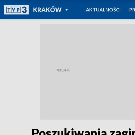
POWRÓT DO
KRAKÓW
AKTUALNOŚCI
P
TVP REGIONY
Poszukiwania zagi