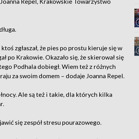
i Joanna Repel, Krakowskie Towarzystwo
długa.
ktoś zgłaszał, że pies po prostu kieruje się w
gał po Krakowie. Okazało się, że skierował się
tego Podhala dobiegł. Wiem też z różnych
ół kraju za swoim domem – dodaje Joanna Repel.
nocy. Ale są też i takie, dla których kilka
r.
awić się zespół stresu pourazowego.