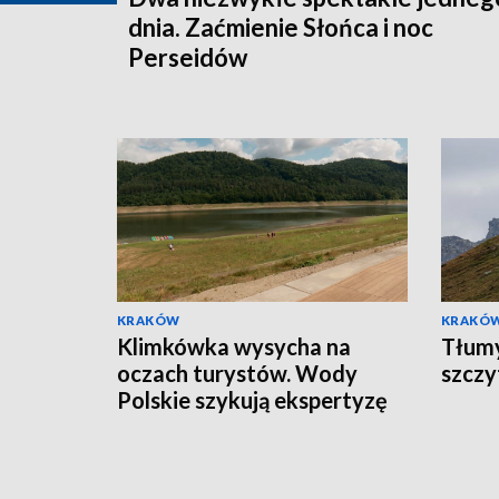
dnia. Zaćmienie Słońca i noc
Perseidów
KRAKÓW
KRAKÓ
Klimkówka wysycha na
Tłumy
oczach turystów. Wody
szczy
Polskie szykują ekspertyzę