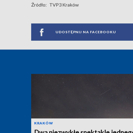
Źródło:
TVP3 Kraków
UDOSTĘPNIJ NA FACEBOOKU
KRAKÓW
Dwa niezwykłe spektakle jedneg