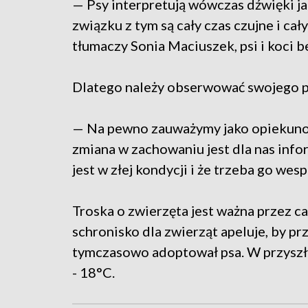
— Psy interpretują wówczas dźwięki ja
związku z tym są cały czas czujne i cały
tłumaczy Sonia Maciuszek, psi i koci 
Dlatego należy obserwować swojego p
— Na pewno zauważymy jako opiekunow
zmiana w zachowaniu jest dla nas inform
jest w złej kondycji i że trzeba go we
Troska o zwierzęta jest ważna przez ca
schronisko dla zwierząt apeluje, by 
tymczasowo adoptował psa. W przyszł
- 18°C.