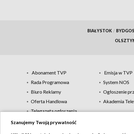
BIAŁYSTOK
/
BYDGO
OLSZTY
Abonament TVP
Emisja w TVP
Rada Programowa
System NOS
Biuro Reklamy
Ogłoszenie pr
Oferta Handlowa
Akademia Tele
Telegazeta ogłoszenia
Szanujemy Twoją prywatność
Regulamin TVP