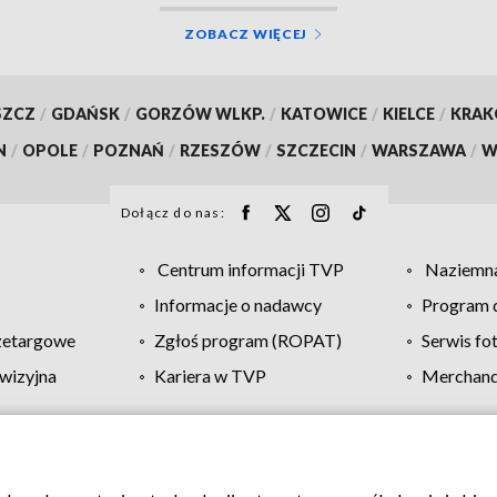
ZOBACZ WIĘCEJ
SZCZ
/
GDAŃSK
/
GORZÓW WLKP.
/
KATOWICE
/
KIELCE
/
KRA
N
/
OPOLE
/
POZNAŃ
/
RZESZÓW
/
SZCZECIN
/
WARSZAWA
/
W
Dołącz do nas:
Centrum informacji TVP
Naziemna
Informacje o nadawcy
Program d
zetargowe
Zgłoś program (ROPAT)
Serwis fo
wizyjna
Kariera w TVP
Merchandi
Polityka prywatności
Moje zgody
Pomoc
Biuro re