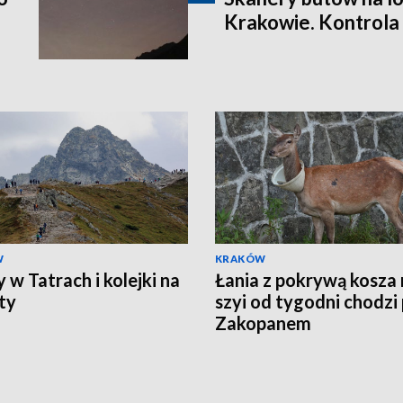
Krakowie. Kontrola
W
KRAKÓW
 w Tatrach i kolejki na
Łania z pokrywą kosza 
ty
szyi od tygodni chodzi
Zakopanem