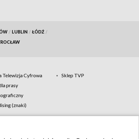
KÓW
/
LUBLIN
/
ŁÓDŹ
/
ROCŁAW
 Telewizja Cyfrowa
Sklep TVP
la prasy
tograficzny
sing (znaki)
klamy
Kontakt