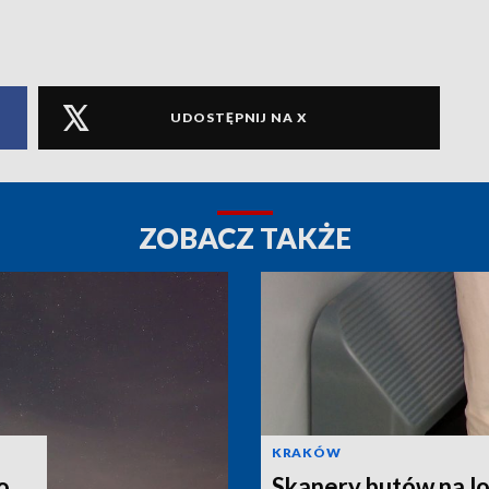
UDOSTĘPNIJ NA X
ZOBACZ TAKŻE
KRAKÓW
o
Skanery butów na lo