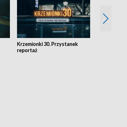
Krzemionki 30. Przystanek
Kraków - jak
reportaż