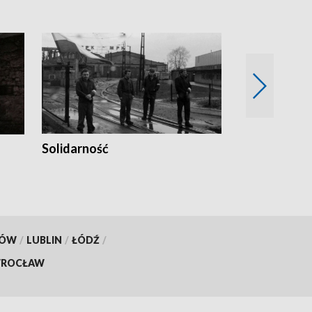
Solidarność
Trudne lata
KÓW
/
LUBLIN
/
ŁÓDŹ
/
ROCŁAW