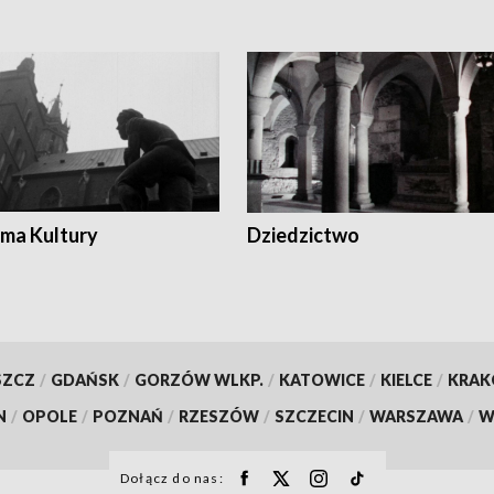
ma Kultury
Dziedzictwo
SZCZ
/
GDAŃSK
/
GORZÓW WLKP.
/
KATOWICE
/
KIELCE
/
KRA
N
/
OPOLE
/
POZNAŃ
/
RZESZÓW
/
SZCZECIN
/
WARSZAWA
/
W
Dołącz do nas: