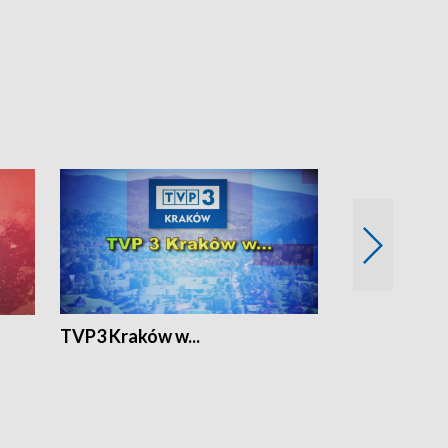
TVP3 Kraków w...
Ślizg