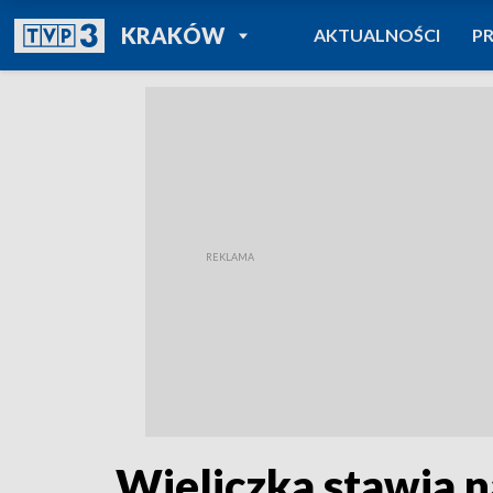
POWRÓT DO
KRAKÓW
AKTUALNOŚCI
P
TVP REGIONY
Wieliczka stawia n