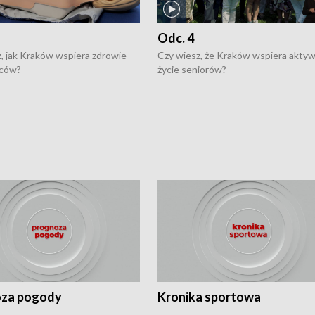
Odc. 4
, jak Kraków wspiera zdrowie
Czy wiesz, że Kraków wspiera akty
ców?
życie seniorów?
za pogody
Kronika sportowa