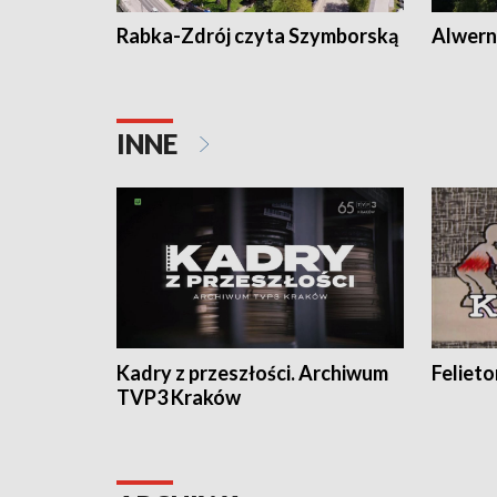
Rabka-Zdrój czyta Szymborską
Alwern
INNE
Kadry z przeszłości. Archiwum
Feliet
TVP3 Kraków