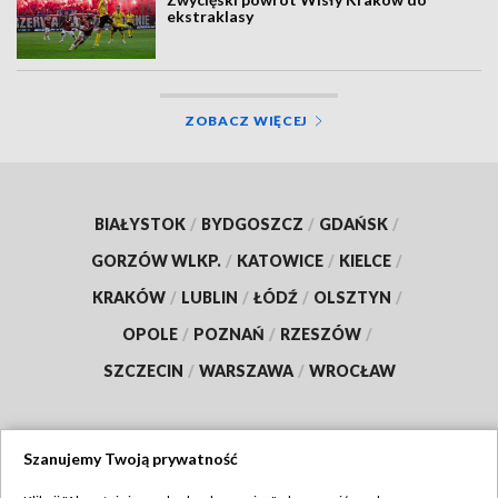
ekstraklasy
ZOBACZ WIĘCEJ
BIAŁYSTOK
/
BYDGOSZCZ
/
GDAŃSK
/
GORZÓW WLKP.
/
KATOWICE
/
KIELCE
/
KRAKÓW
/
LUBLIN
/
ŁÓDŹ
/
OLSZTYN
/
OPOLE
/
POZNAŃ
/
RZESZÓW
/
SZCZECIN
/
WARSZAWA
/
WROCŁAW
Szanujemy Twoją prywatność
Dołącz do nas: