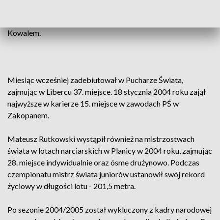
imprezy Rutkowski zdobył srebrny medal w drużynie,
startując z Kamilem Stochem, Stefanem Hulą i Dawidem
Kowalem.
Miesiąc wcześniej zadebiutował w Pucharze Świata,
zajmując w Libercu 37. miejsce. 18 stycznia 2004 roku zajął
najwyższe w karierze 15. miejsce w zawodach PŚ w
Zakopanem.
Mateusz Rutkowski wystąpił również na mistrzostwach
świata w lotach narciarskich w Planicy w 2004 roku, zajmując
28. miejsce indywidualnie oraz ósme drużynowo. Podczas
czempionatu mistrz świata juniorów ustanowił swój rekord
życiowy w długości lotu - 201,5 metra.
Po sezonie 2004/2005 został wykluczony z kadry narodowej