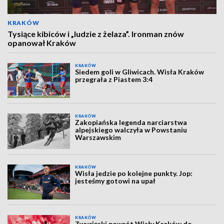
KRAKÓW
Tysiące kibiców i „ludzie z żelaza”. Ironman znów
opanował Kraków
KRAKÓW
Siedem goli w Gliwicach. Wisła Kraków
przegrała z Piastem 3:4
KRAKÓW
Zakopiańska legenda narciarstwa
alpejskiego walczyła w Powstaniu
Warszawskim
KRAKÓW
Wisła jedzie po kolejne punkty. Jop:
jesteśmy gotowi na upał
KRAKÓW
Zwycięski powrót Wisły Kraków do