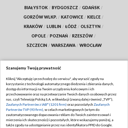
BIAŁYSTOK
/
BYDGOSZCZ
/
GDAŃSK
/
GORZÓW WLKP.
/
KATOWICE
/
KIELCE
/
KRAKÓW
/
LUBLIN
/
ŁÓDŹ
/
OLSZTYN
/
OPOLE
/
POZNAŃ
/
RZESZÓW
/
SZCZECIN
/
WARSZAWA
/
WROCŁAW
Szanujemy Twoją prywatność
Dołącz do nas:
Kliknij "Akceptuję i przechodzę do serwisu", aby wyrazić zgody na
korzystanie z technologii automatycznego śledzenia i zbierania danych,
TVP
dostęp do informacji na Twoim urządzeniu końcowym i ich
Abonament TVP
przechowywanie oraz na przetwarzanie Twoich danych osobowych przez
Regulamin TVP
nas, czyli Telewizję Polską S.A. w likwidacji (zwaną dalej również „TVP”),
Emisja w TVP
Zaufanych Partnerów z IAB* (1201 firm)
oraz pozostałych
Zaufanych
Polityka prywatności
Partnerów TVP (93 firm)
, w celach marketingowych (w tym do
Centrum informacji TVP
Moje zgody
zautomatyzowanego dopasowania reklam do Twoich zainteresowań i
mierzenia ich skuteczności) i pozostałych, które wskazujemy poniżej, a
Naziemna Telewizja Cyfrowa
Pomoc
także zgody na udostępnianie przez nas identyfikatora PPID do Google.