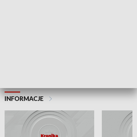
Odc. 6
Odc. 5
Czy wiesz, że Kraków inwestuje w edukację i
Czy wiesz, jak Kr
rozwój młodych?
mieszkańców?
INFORMACJE