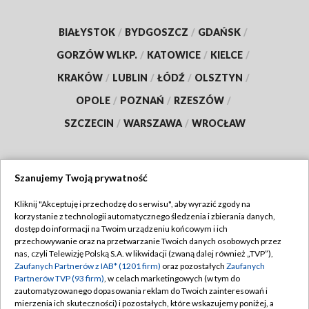
BIAŁYSTOK
/
BYDGOSZCZ
/
GDAŃSK
/
GORZÓW WLKP.
/
KATOWICE
/
KIELCE
/
KRAKÓW
/
LUBLIN
/
ŁÓDŹ
/
OLSZTYN
/
OPOLE
/
POZNAŃ
/
RZESZÓW
/
SZCZECIN
/
WARSZAWA
/
WROCŁAW
Szanujemy Twoją prywatność
Dołącz do nas:
Kliknij "Akceptuję i przechodzę do serwisu", aby wyrazić zgody na
korzystanie z technologii automatycznego śledzenia i zbierania danych,
TVP
dostęp do informacji na Twoim urządzeniu końcowym i ich
Abonament TVP
przechowywanie oraz na przetwarzanie Twoich danych osobowych przez
Regulamin TVP
nas, czyli Telewizję Polską S.A. w likwidacji (zwaną dalej również „TVP”),
Emisja w TVP
Zaufanych Partnerów z IAB* (1201 firm)
oraz pozostałych
Zaufanych
Polityka prywatności
Partnerów TVP (93 firm)
, w celach marketingowych (w tym do
Centrum informacji TVP
Moje zgody
zautomatyzowanego dopasowania reklam do Twoich zainteresowań i
mierzenia ich skuteczności) i pozostałych, które wskazujemy poniżej, a
Naziemna Telewizja Cyfrowa