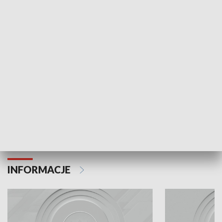
Odc. 6
Odc. 5
Czy wiesz, że Kraków inwestuje w edukację i
Czy wiesz, jak Kr
rozwój młodych?
mieszkańców?
INFORMACJE