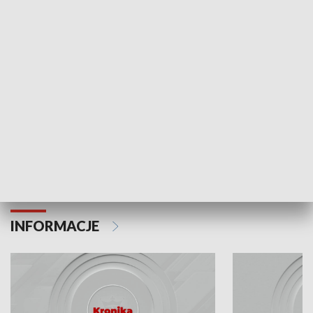
Odc. 6
Odc. 5
Czy wiesz, że Kraków inwestuje w edukację i
Czy wiesz, jak Kr
rozwój młodych?
mieszkańców?
INFORMACJE