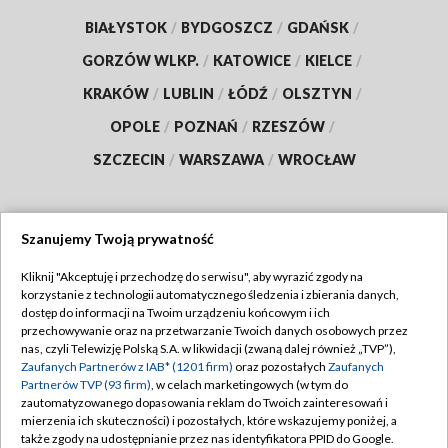
BIAŁYSTOK
/
BYDGOSZCZ
/
GDAŃSK
/
GORZÓW WLKP.
/
KATOWICE
/
KIELCE
/
KRAKÓW
/
LUBLIN
/
ŁÓDŹ
/
OLSZTYN
/
OPOLE
/
POZNAŃ
/
RZESZÓW
/
SZCZECIN
/
WARSZAWA
/
WROCŁAW
Szanujemy Twoją prywatność
Dołącz do nas:
Kliknij "Akceptuję i przechodzę do serwisu", aby wyrazić zgody na
korzystanie z technologii automatycznego śledzenia i zbierania danych,
TVP
dostęp do informacji na Twoim urządzeniu końcowym i ich
Abonament TVP
przechowywanie oraz na przetwarzanie Twoich danych osobowych przez
Regulamin TVP
nas, czyli Telewizję Polską S.A. w likwidacji (zwaną dalej również „TVP”),
Emisja w TVP
Zaufanych Partnerów z IAB* (1201 firm)
oraz pozostałych
Zaufanych
Polityka prywatności
Partnerów TVP (93 firm)
, w celach marketingowych (w tym do
Centrum informacji TVP
Moje zgody
zautomatyzowanego dopasowania reklam do Twoich zainteresowań i
mierzenia ich skuteczności) i pozostałych, które wskazujemy poniżej, a
Naziemna Telewizja Cyfrowa
Pomoc
także zgody na udostępnianie przez nas identyfikatora PPID do Google.