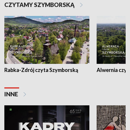
CZYTAMY SZYMBORSKĄ
Rabka-Zdrój czyta Szymborską
Alwernia czy
INNE