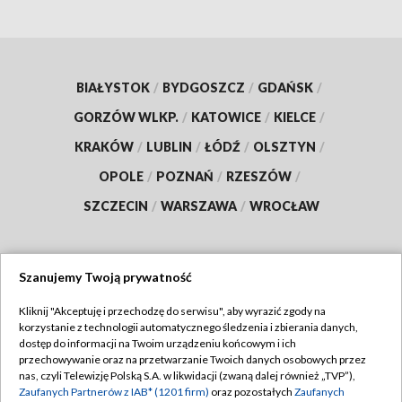
BIAŁYSTOK
/
BYDGOSZCZ
/
GDAŃSK
/
GORZÓW WLKP.
/
KATOWICE
/
KIELCE
/
KRAKÓW
/
LUBLIN
/
ŁÓDŹ
/
OLSZTYN
/
OPOLE
/
POZNAŃ
/
RZESZÓW
/
SZCZECIN
/
WARSZAWA
/
WROCŁAW
Szanujemy Twoją prywatność
Dołącz do nas:
Kliknij "Akceptuję i przechodzę do serwisu", aby wyrazić zgody na
korzystanie z technologii automatycznego śledzenia i zbierania danych,
TVP
dostęp do informacji na Twoim urządzeniu końcowym i ich
Abonament TVP
przechowywanie oraz na przetwarzanie Twoich danych osobowych przez
Regulamin TVP
nas, czyli Telewizję Polską S.A. w likwidacji (zwaną dalej również „TVP”),
Emisja w TVP
Zaufanych Partnerów z IAB* (1201 firm)
oraz pozostałych
Zaufanych
Polityka prywatności