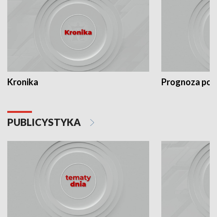
Kronika
Prognoza po
PUBLICYSTYKA