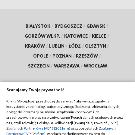
BIAŁYSTOK
/
BYDGOSZCZ
/
GDAŃSK
/
GORZÓW WLKP.
/
KATOWICE
/
KIELCE
/
KRAKÓW
/
LUBLIN
/
ŁÓDŹ
/
OLSZTYN
/
OPOLE
/
POZNAŃ
/
RZESZÓW
/
SZCZECIN
/
WARSZAWA
/
WROCŁAW
Szanujemy Twoją prywatność
Dołącz do nas:
Kliknij "Akceptuję i przechodzę do serwisu", aby wyrazić zgody na
korzystanie z technologii automatycznego śledzenia i zbierania danych,
TVP
dostęp do informacji na Twoim urządzeniu końcowym i ich
Abonament TVP
przechowywanie oraz na przetwarzanie Twoich danych osobowych przez
Regulamin TVP
nas, czyli Telewizję Polską S.A. w likwidacji (zwaną dalej również „TVP”),
Emisja w TVP
Polityka prywatności
Zaufanych Partnerów z IAB* (1201 firm)
oraz pozostałych
Zaufanych
Partnerów TVP (93 firm)
, w celach marketingowych (w tym do