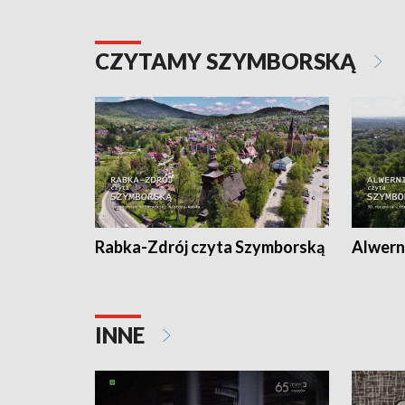
CZYTAMY SZYMBORSKĄ
Rabka-Zdrój czyta Szymborską
Alwern
INNE