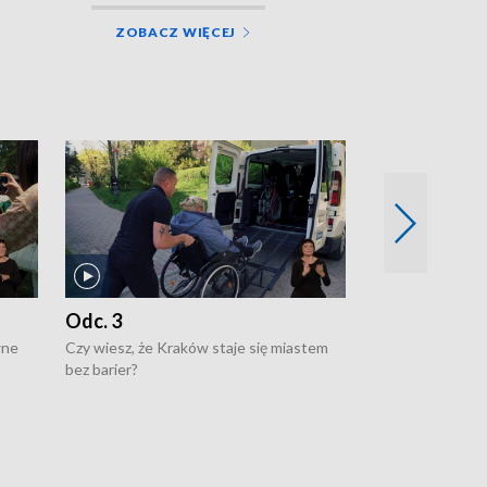
ZOBACZ WIĘCEJ
Odc. 3
Odc. 2
wne
Czy wiesz, że Kraków staje się miastem
Czy wiesz, że Kr
bez barier?
poprawia jakość 