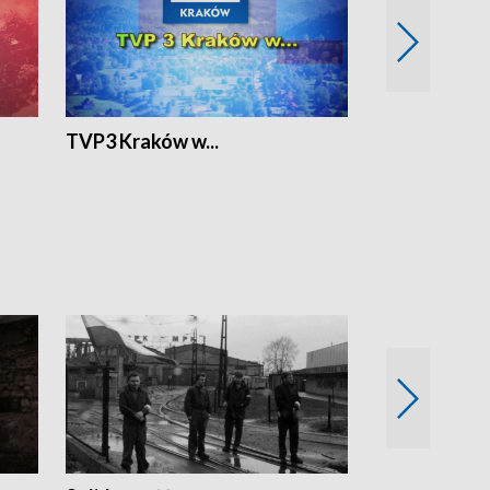
TVP3 Kraków w...
Ślizg