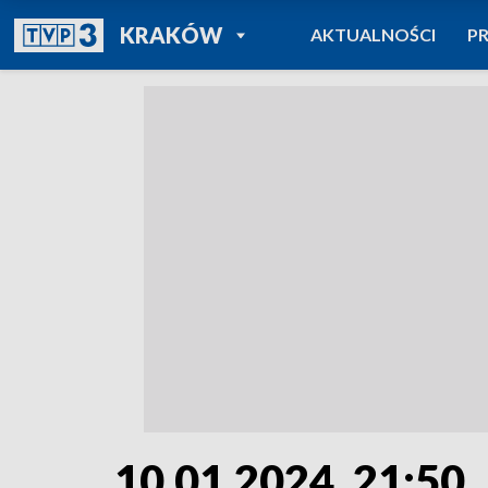
POWRÓT DO
KRAKÓW
AKTUALNOŚCI
P
TVP REGIONY
10.01.2024, 21:50