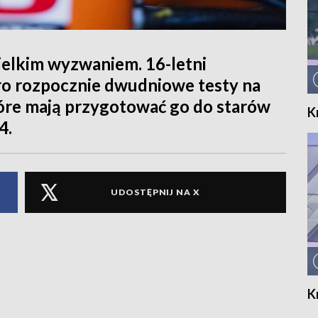
ielkim wyzwaniem. 16-letni
tro rozpocznie dwudniowe testy na
tóre mają przygotować go do starów
K
4.
UDOSTĘPNIJ NA X
K