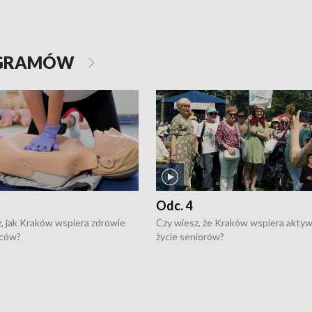
OGRAMÓW
Odc. 4
, jak Kraków wspiera zdrowie
Czy wiesz, że Kraków wspiera akty
ców?
życie seniorów?