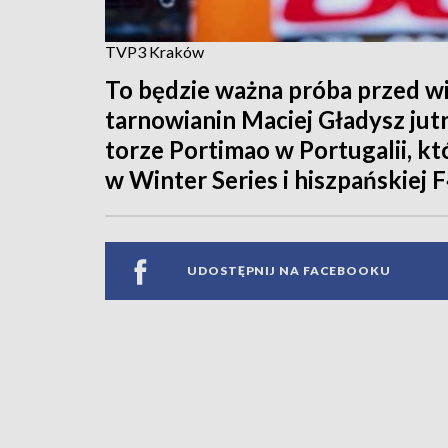
TVP3 Kraków
To będzie ważna próba przed w
tarnowianin Maciej Gładysz ju
torze Portimao w Portugalii, k
w Winter Series i hiszpańskiej F
UDOSTĘPNIJ NA FACEBOOKU