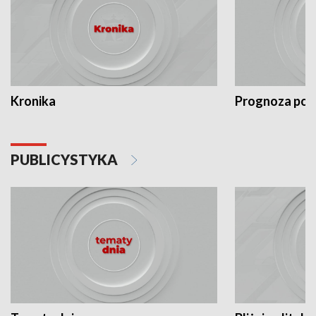
Kronika
Prognoza po
PUBLICYSTYKA