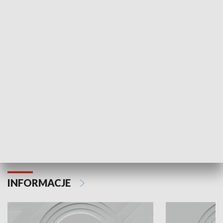
Odc. 6
Odc. 5
Czy wiesz, że Kraków inwestuje w edukację i
Czy wiesz, jak Kr
rozwój młodych?
mieszkańców?
INFORMACJE