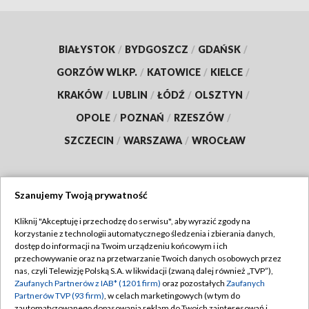
BIAŁYSTOK
/
BYDGOSZCZ
/
GDAŃSK
/
GORZÓW WLKP.
/
KATOWICE
/
KIELCE
/
KRAKÓW
/
LUBLIN
/
ŁÓDŹ
/
OLSZTYN
/
OPOLE
/
POZNAŃ
/
RZESZÓW
/
SZCZECIN
/
WARSZAWA
/
WROCŁAW
Szanujemy Twoją prywatność
Dołącz do nas:
Kliknij "Akceptuję i przechodzę do serwisu", aby wyrazić zgody na
korzystanie z technologii automatycznego śledzenia i zbierania danych,
TVP
dostęp do informacji na Twoim urządzeniu końcowym i ich
Abonament TVP
przechowywanie oraz na przetwarzanie Twoich danych osobowych przez
Regulamin TVP
nas, czyli Telewizję Polską S.A. w likwidacji (zwaną dalej również „TVP”),
Emisja w TVP
Zaufanych Partnerów z IAB* (1201 firm)
oraz pozostałych
Zaufanych
Polityka prywatności
Partnerów TVP (93 firm)
, w celach marketingowych (w tym do
Centrum informacji TVP
Moje zgody
zautomatyzowanego dopasowania reklam do Twoich zainteresowań i