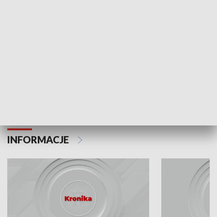
Odc. 6
Odc. 5
Czy wiesz, że Kraków inwestuje w edukację i
Czy wiesz, jak Kr
rozwój młodych?
mieszkańców?
INFORMACJE