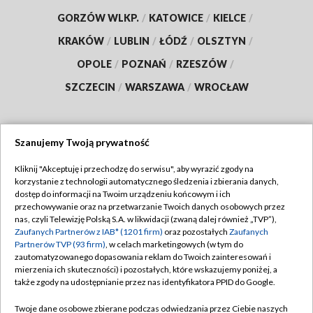
GORZÓW WLKP.
/
KATOWICE
/
KIELCE
/
KRAKÓW
/
LUBLIN
/
ŁÓDŹ
/
OLSZTYN
/
OPOLE
/
POZNAŃ
/
RZESZÓW
/
SZCZECIN
/
WARSZAWA
/
WROCŁAW
Szanujemy Twoją prywatność
Dołącz do nas:
Kliknij "Akceptuję i przechodzę do serwisu", aby wyrazić zgody na
korzystanie z technologii automatycznego śledzenia i zbierania danych,
TVP
dostęp do informacji na Twoim urządzeniu końcowym i ich
Abonament TVP
przechowywanie oraz na przetwarzanie Twoich danych osobowych przez
Regulamin TVP
nas, czyli Telewizję Polską S.A. w likwidacji (zwaną dalej również „TVP”),
Emisja w TVP
Zaufanych Partnerów z IAB* (1201 firm)
oraz pozostałych
Zaufanych
Polityka prywatności
Partnerów TVP (93 firm)
, w celach marketingowych (w tym do
Centrum informacji TVP
Moje zgody
zautomatyzowanego dopasowania reklam do Twoich zainteresowań i
mierzenia ich skuteczności) i pozostałych, które wskazujemy poniżej, a
Naziemna Telewizja Cyfrowa
Pomoc
także zgody na udostępnianie przez nas identyfikatora PPID do Google.
Sklep TVP
Biuro reklamy
Twoje dane osobowe zbierane podczas odwiedzania przez Ciebie naszych