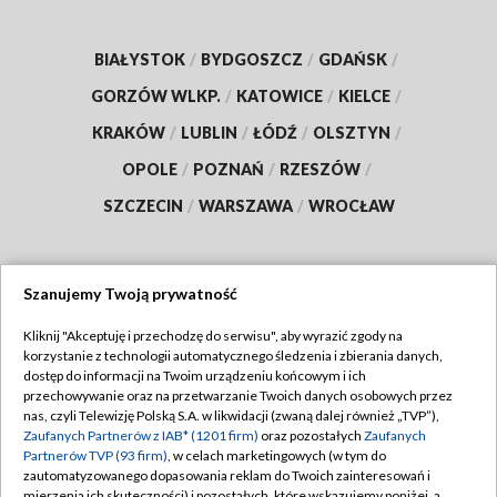
BIAŁYSTOK
/
BYDGOSZCZ
/
GDAŃSK
/
GORZÓW WLKP.
/
KATOWICE
/
KIELCE
/
KRAKÓW
/
LUBLIN
/
ŁÓDŹ
/
OLSZTYN
/
OPOLE
/
POZNAŃ
/
RZESZÓW
/
SZCZECIN
/
WARSZAWA
/
WROCŁAW
Szanujemy Twoją prywatność
Dołącz do nas:
Kliknij "Akceptuję i przechodzę do serwisu", aby wyrazić zgody na
korzystanie z technologii automatycznego śledzenia i zbierania danych,
TVP
dostęp do informacji na Twoim urządzeniu końcowym i ich
Abonament TVP
przechowywanie oraz na przetwarzanie Twoich danych osobowych przez
Regulamin TVP
nas, czyli Telewizję Polską S.A. w likwidacji (zwaną dalej również „TVP”),
Emisja w TVP
Zaufanych Partnerów z IAB* (1201 firm)
oraz pozostałych
Zaufanych
Polityka prywatności
Partnerów TVP (93 firm)
, w celach marketingowych (w tym do
Centrum informacji TVP
Moje zgody
zautomatyzowanego dopasowania reklam do Twoich zainteresowań i
mierzenia ich skuteczności) i pozostałych, które wskazujemy poniżej, a