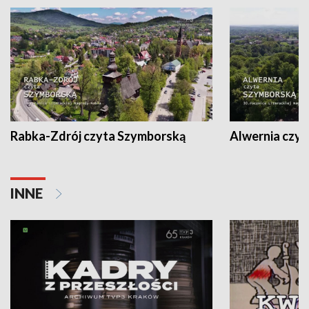
Rabka-Zdrój czyta Szymborską
Alwernia czy
INNE