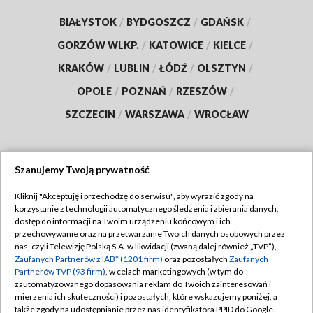
BIAŁYSTOK
/
BYDGOSZCZ
/
GDAŃSK
/
GORZÓW WLKP.
/
KATOWICE
/
KIELCE
/
KRAKÓW
/
LUBLIN
/
ŁÓDŹ
/
OLSZTYN
/
OPOLE
/
POZNAŃ
/
RZESZÓW
/
SZCZECIN
/
WARSZAWA
/
WROCŁAW
Szanujemy Twoją prywatność
Dołącz do nas:
Kliknij "Akceptuję i przechodzę do serwisu", aby wyrazić zgody na
korzystanie z technologii automatycznego śledzenia i zbierania danych,
TVP
dostęp do informacji na Twoim urządzeniu końcowym i ich
Abonament TVP
przechowywanie oraz na przetwarzanie Twoich danych osobowych przez
Regulamin TVP
nas, czyli Telewizję Polską S.A. w likwidacji (zwaną dalej również „TVP”),
Emisja w TVP
Zaufanych Partnerów z IAB* (1201 firm)
oraz pozostałych
Zaufanych
Polityka prywatności
Partnerów TVP (93 firm)
, w celach marketingowych (w tym do
Centrum informacji TVP
Moje zgody
zautomatyzowanego dopasowania reklam do Twoich zainteresowań i
mierzenia ich skuteczności) i pozostałych, które wskazujemy poniżej, a
Naziemna Telewizja Cyfrowa
Pomoc
także zgody na udostępnianie przez nas identyfikatora PPID do Google.