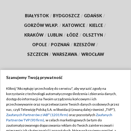
BIAŁYSTOK
/
BYDGOSZCZ
/
GDAŃSK
/
GORZÓW WLKP.
/
KATOWICE
/
KIELCE
/
KRAKÓW
/
LUBLIN
/
ŁÓDŹ
/
OLSZTYN
/
OPOLE
/
POZNAŃ
/
RZESZÓW
/
SZCZECIN
/
WARSZAWA
/
WROCŁAW
Szanujemy Twoją prywatność
Dołącz do nas:
Kliknij "Akceptuję i przechodzę do serwisu", aby wyrazić zgody na
korzystanie z technologii automatycznego śledzenia i zbierania danych,
TVP
dostęp do informacji na Twoim urządzeniu końcowym i ich
Abonament TVP
przechowywanie oraz na przetwarzanie Twoich danych osobowych przez
Regulamin TVP
nas, czyli Telewizję Polską S.A. w likwidacji (zwaną dalej również „TVP”),
Emisja w TVP
Zaufanych Partnerów z IAB* (1201 firm)
oraz pozostałych
Zaufanych
Polityka prywatności
Partnerów TVP (93 firm)
, w celach marketingowych (w tym do
Centrum informacji TVP
Moje zgody
zautomatyzowanego dopasowania reklam do Twoich zainteresowań i
mierzenia ich skuteczności) i pozostałych, które wskazujemy poniżej, a