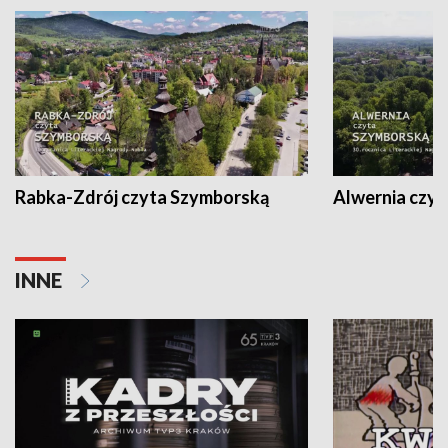
Rabka-Zdrój czyta Szymborską
Alwernia czy
INNE