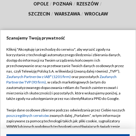
OPOLE
/
POZNAŃ
/
RZESZÓW
/
SZCZECIN
/
WARSZAWA
/
WROCŁAW
Szanujemy Twoją prywatność
Dołącz do nas:
Kliknij "Akceptuję i przechodzę do serwisu", aby wyrazić zgody na
korzystanie z technologii automatycznego śledzenia i zbierania danych,
TVP
dostęp do informacji na Twoim urządzeniu końcowym i ich
Abonament TVP
przechowywanie oraz na przetwarzanie Twoich danych osobowych przez
Regulamin TVP
nas, czyli Telewizję Polską S.A. w likwidacji (zwaną dalej również „TVP”),
Emisja w TVP
Polityka prywatności
Zaufanych Partnerów z IAB* (1201 firm)
oraz pozostałych
Zaufanych
Partnerów TVP (93 firm)
, w celach marketingowych (w tym do
Centrum informacji TVP
Moje zgody
zautomatyzowanego dopasowania reklam do Twoich zainteresowań i
mierzenia ich skuteczności) i pozostałych, które wskazujemy poniżej, a
Naziemna Telewizja Cyfrowa
Pomoc
także zgody na udostępnianie przez nas identyfikatora PPID do Google.
Sklep TVP
Biuro reklamy
Twoje dane osobowe zbierane podczas odwiedzania przez Ciebie naszych
Rada Programowa
Kontakt
poszczególnych serwisów
zwanych dalej „Portalem”, w tym informacje
zapisywane za pomocą technologii takich jak: pliki cookie, sygnalizatory
System NOS
WWW lub innych podobnych technologii umożliwiających świadczenie
dopasowanych i bezpiecznych usług, personalizację treści oraz reklam,
Informacje o nadawcy
Kanały