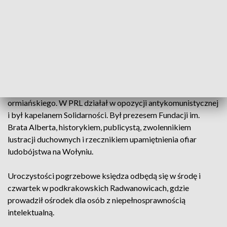
podejmował, mając na względzie służbę drugiemu
człowiekowi. Był też wiernym kustoszem pamięci o ofiarach
ludobójstwa na Wołyniu” – powiedział wojewoda i dodał, że
„wniosek jest głosem najbliższego księdzu Isakowiczowi-
Zaleskiemu środowiska, zgodnym także z wolą rodziny”.
Ks. Isakowicz-Zaleski zmarł 9 stycznia w Chrzanowie w
wieku 67 lat. Był duchownym obrządku łacińskiego i
ormiańskiego. W PRL działał w opozycji antykomunistycznej
i był kapelanem Solidarności. Był prezesem Fundacji im.
Brata Alberta, historykiem, publicystą, zwolennikiem
lustracji duchownych i rzecznikiem upamiętnienia ofiar
ludobójstwa na Wołyniu.
Uroczystości pogrzebowe księdza odbędą się w środę i
czwartek w podkrakowskich Radwanowicach, gdzie
prowadził ośrodek dla osób z niepełnosprawnością
intelektualną.