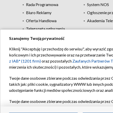
Rada Programowa
System NOS
Biuro Reklamy
Ogłoszenie pr
Oferta Handlowa
Akademia Tele
Telegazeta ogłoszenia
Szanujemy Twoją prywatność
Regulamin TVP
Kliknij "Akceptuję i przechodzę do serwisu", aby wyrazić zg
końcowym i ich przechowywanie oraz na przetwarzanie Twoich
z IAB* (1201 firm)
oraz pozostałych
Zaufanych Partnerów T
mierzenia ich skuteczności) i pozostałych, które wskazujemy
Twoje dane osobowe zbierane podczas odwiedzania przez 
takich jak: pliki cookie, sygnalizatory WWW lub innych pod
udostępnianie funkcji mediów społecznościowych oraz anali
Twoje dane osobowe zbierane podczas odwiedzania przez 
plików cookie, informacje o Twoich wyszukiwaniach w serwi