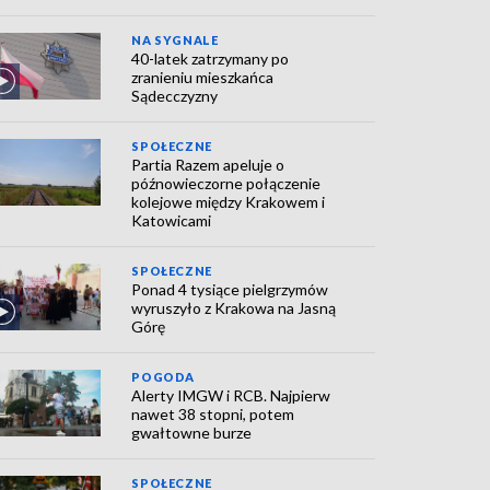
NA SYGNALE
40-latek zatrzymany po
zranieniu mieszkańca
Sądecczyzny
SPOŁECZNE
Partia Razem apeluje o
późnowieczorne połączenie
kolejowe między Krakowem i
Katowicami
SPOŁECZNE
Ponad 4 tysiące pielgrzymów
wyruszyło z Krakowa na Jasną
Górę
POGODA
Alerty IMGW i RCB. Najpierw
nawet 38 stopni, potem
gwałtowne burze
SPOŁECZNE