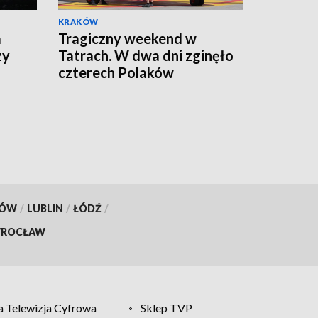
KRAKÓW
a
Tragiczny weekend w
zy
Tatrach. W dwa dni zginęło
czterech Polaków
KÓW
/
LUBLIN
/
ŁÓDŹ
/
ROCŁAW
 Telewizja Cyfrowa
Sklep TVP