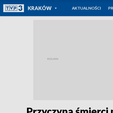
POWRÓT DO
KRAKÓW
AKTUALNOŚCI
P
TVP REGIONY
Przyczyną śmierci