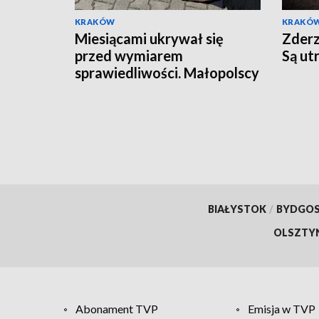
KRAKÓW
KRAKÓ
Miesiącami ukrywał się
Zderz
przed wymiarem
Są ut
sprawiedliwości. Małopolscy
"łowcy głów" zatrzymali
poszukiwanego 27-latka
BIAŁYSTOK
/
BYDGO
OLSZTY
Abonament TVP
Emisja w TVP