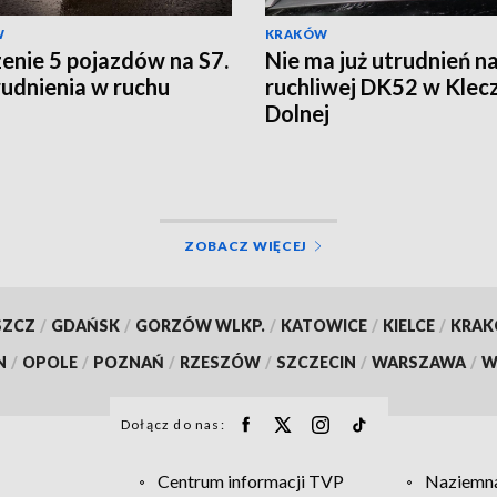
W
KRAKÓW
enie 5 pojazdów na S7.
Nie ma już utrudnień n
rudnienia w ruchu
ruchliwej DK52 w Klec
Dolnej
ZOBACZ WIĘCEJ
SZCZ
/
GDAŃSK
/
GORZÓW WLKP.
/
KATOWICE
/
KIELCE
/
KRA
N
/
OPOLE
/
POZNAŃ
/
RZESZÓW
/
SZCZECIN
/
WARSZAWA
/
W
Dołącz do nas:
Centrum informacji TVP
Naziemna