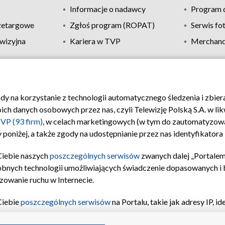
Informacje o nadawcy
Program d
zetargowe
Zgłoś program (ROPAT)
Serwis fo
wizyjna
Kariera w TVP
Merchandi
Polityka prywatności
Moje zgody
Pomoc
Biuro re
ody na korzystanie z technologii automatycznego śledzenia i zbie
 danych osobowych przez nas, czyli Telewizję Polską S.A. w likw
VP (93 firm)
, w celach marketingowych (w tym do zautomatyzow
 poniżej, a także zgody na udostępnianie przez nas identyfikator
Ciebie naszych
poszczególnych serwisów
zwanych dalej „Portalem
obnych technologii umożliwiających świadczenie dopasowanych i be
zowanie ruchu w Internecie.
Ciebie
poszczególnych serwisów
na Portalu, takie jak adresy IP, 
sach Portalu czy historia odwiedzin będą przetwarzane przez TV