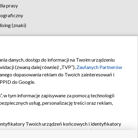
la prasy
tograficzny
sing (znaki)
klamy
Kontakt
rania danych, dostęp do informacji na Twoim urządzeniu
idacji (zwaną dalej również „TVP”),
Zaufanych Partnerów
anego dopasowania reklam do Twoich zainteresowań i
a PPID do Google.
”, w tym informacje zapisywane za pomocą technologii
zpiecznych usług, personalizację treści oraz reklam,
identyfikatory Twoich urządzeń końcowych i identyfikatory
P,
Zaufanych Partnerów z IAB
oraz pozostałych
Zaufanych