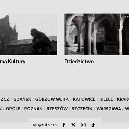
ma Kultury
Dziedzictwo
SZCZ
/
GDAŃSK
/
GORZÓW WLKP.
/
KATOWICE
/
KIELCE
/
KRA
N
/
OPOLE
/
POZNAŃ
/
RZESZÓW
/
SZCZECIN
/
WARSZAWA
/
W
Dołącz do nas: