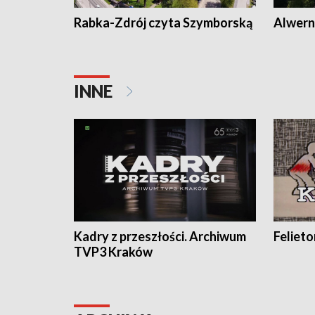
Rabka-Zdrój czyta Szymborską
Alwern
INNE
Kadry z przeszłości. Archiwum
Feliet
TVP3 Kraków