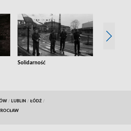
Solidarność
Trudne lata
KÓW
/
LUBLIN
/
ŁÓDŹ
/
ROCŁAW