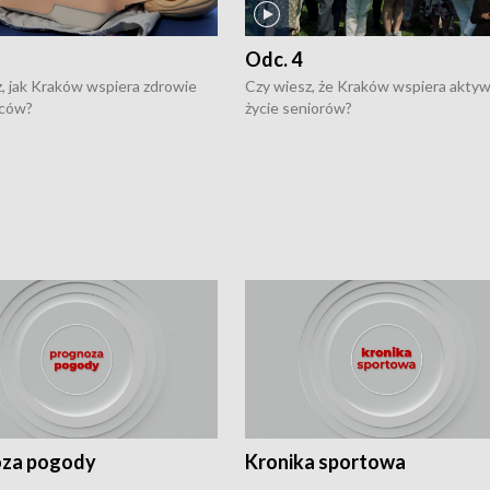
Odc. 4
, jak Kraków wspiera zdrowie
Czy wiesz, że Kraków wspiera akty
ców?
życie seniorów?
za pogody
Kronika sportowa