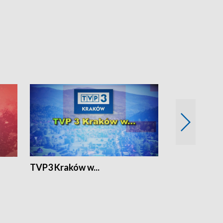
TVP3 Kraków w...
Ślizg