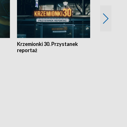
Krzemionki 30. Przystanek
Kraków - jak
reportaż