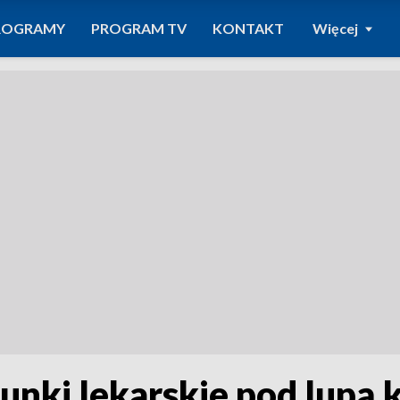
ROGRAMY
PROGRAM TV
KONTAKT
Więcej
nki lekarskie pod lupą k