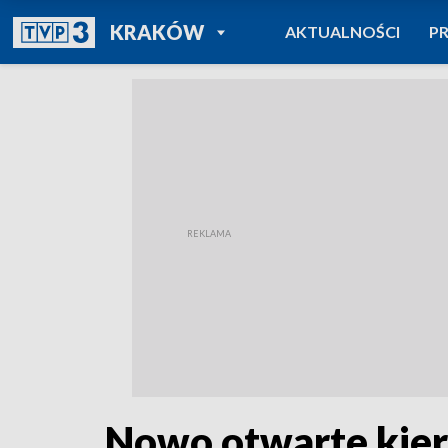
POWRÓT DO
KRAKÓW
AKTUALNOŚCI
P
TVP REGIONY
Nowo otwarte kieru