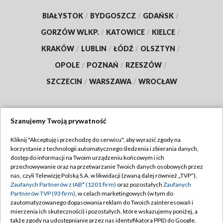
BIAŁYSTOK
/
BYDGOSZCZ
/
GDAŃSK
/
GORZÓW WLKP.
/
KATOWICE
/
KIELCE
/
KRAKÓW
/
LUBLIN
/
ŁÓDŹ
/
OLSZTYN
/
OPOLE
/
POZNAŃ
/
RZESZÓW
/
SZCZECIN
/
WARSZAWA
/
WROCŁAW
Szanujemy Twoją prywatność
Dołącz do nas:
Kliknij "Akceptuję i przechodzę do serwisu", aby wyrazić zgody na
korzystanie z technologii automatycznego śledzenia i zbierania danych,
TVP
dostęp do informacji na Twoim urządzeniu końcowym i ich
Abonament TVP
przechowywanie oraz na przetwarzanie Twoich danych osobowych przez
Regulamin TVP
nas, czyli Telewizję Polską S.A. w likwidacji (zwaną dalej również „TVP”),
Emisja w TVP
Zaufanych Partnerów z IAB* (1201 firm)
oraz pozostałych
Zaufanych
Polityka prywatności
Partnerów TVP (93 firm)
, w celach marketingowych (w tym do
Centrum informacji TVP
Moje zgody
zautomatyzowanego dopasowania reklam do Twoich zainteresowań i
mierzenia ich skuteczności) i pozostałych, które wskazujemy poniżej, a
Naziemna Telewizja Cyfrowa
Pomoc
także zgody na udostępnianie przez nas identyfikatora PPID do Google.