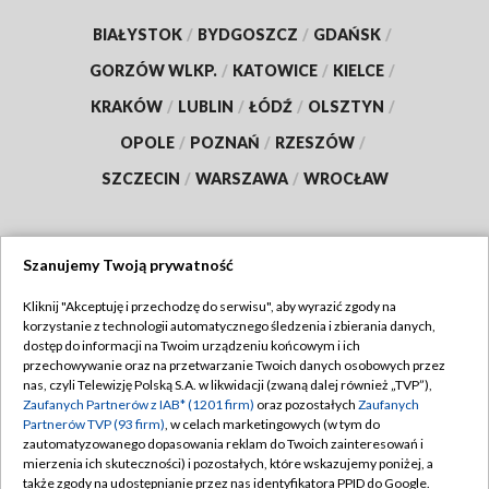
BIAŁYSTOK
/
BYDGOSZCZ
/
GDAŃSK
/
GORZÓW WLKP.
/
KATOWICE
/
KIELCE
/
KRAKÓW
/
LUBLIN
/
ŁÓDŹ
/
OLSZTYN
/
OPOLE
/
POZNAŃ
/
RZESZÓW
/
SZCZECIN
/
WARSZAWA
/
WROCŁAW
Szanujemy Twoją prywatność
Dołącz do nas:
Kliknij "Akceptuję i przechodzę do serwisu", aby wyrazić zgody na
korzystanie z technologii automatycznego śledzenia i zbierania danych,
TVP
dostęp do informacji na Twoim urządzeniu końcowym i ich
Abonament TVP
przechowywanie oraz na przetwarzanie Twoich danych osobowych przez
Regulamin TVP
nas, czyli Telewizję Polską S.A. w likwidacji (zwaną dalej również „TVP”),
Emisja w TVP
Zaufanych Partnerów z IAB* (1201 firm)
oraz pozostałych
Zaufanych
Polityka prywatności
Partnerów TVP (93 firm)
, w celach marketingowych (w tym do
Centrum informacji TVP
Moje zgody
zautomatyzowanego dopasowania reklam do Twoich zainteresowań i
mierzenia ich skuteczności) i pozostałych, które wskazujemy poniżej, a
Naziemna Telewizja Cyfrowa
Pomoc
także zgody na udostępnianie przez nas identyfikatora PPID do Google.