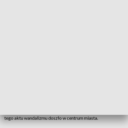
Wielki zryw w poszukiwaniu wandali
Źródło: TVP3 Kraków
Wandale poszukiwani. W czwartek, późnym
wieczorem, przy ulicy Różanej w Krakowie
zniszczone zostało zaparkowane auto. Straty są
duże, sięgają 10 tysięcy złotych. Sprawców szuka
teraz policja, ale w pomoc w ich znalezieniu w geście
solidarności angażuje się wiele osób.
Całkowicie rozbita szyba, zniszczona maska, kawałek dachu
wgnieciony. Wartość strat, to około 10 tysięcy złotych. Do
tego aktu wandalizmu doszło w centrum miasta.