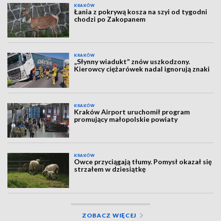
KRAKÓW
Łania z pokrywą kosza na szyi od tygodni
chodzi po Zakopanem
KRAKÓW
„Słynny wiadukt” znów uszkodzony.
Kierowcy ciężarówek nadal ignorują znaki
KRAKÓW
Kraków Airport uruchomił program
promujący małopolskie powiaty
KRAKÓW
Owce przyciągają tłumy. Pomysł okazał się
strzałem w dziesiątkę
ZOBACZ WIĘCEJ