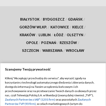
BIAŁYSTOK
/
BYDGOSZCZ
/
GDAŃSK
/
GORZÓW WLKP.
/
KATOWICE
/
KIELCE
/
KRAKÓW
/
LUBLIN
/
ŁÓDŹ
/
OLSZTYN
/
OPOLE
/
POZNAŃ
/
RZESZÓW
/
SZCZECIN
/
WARSZAWA
/
WROCŁAW
Szanujemy Twoją prywatność
Dołącz do nas:
Kliknij "Akceptuję i przechodzę do serwisu", aby wyrazić zgody na
korzystanie z technologii automatycznego śledzenia i zbierania danych,
TVP
dostęp do informacji na Twoim urządzeniu końcowym i ich
Abonament TVP
przechowywanie oraz na przetwarzanie Twoich danych osobowych przez
Regulamin TVP
nas, czyli Telewizję Polską S.A. w likwidacji (zwaną dalej również „TVP”),
Emisja w TVP
Polityka prywatności
Zaufanych Partnerów z IAB* (1201 firm)
oraz pozostałych
Zaufanych
Partnerów TVP (93 firm)
, w celach marketingowych (w tym do