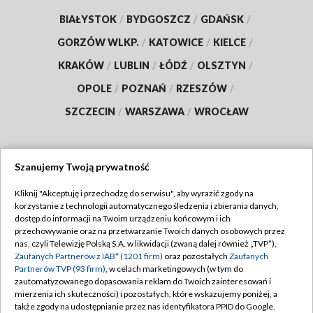
BIAŁYSTOK
/
BYDGOSZCZ
/
GDAŃSK
/
GORZÓW WLKP.
/
KATOWICE
/
KIELCE
/
KRAKÓW
/
LUBLIN
/
ŁÓDŹ
/
OLSZTYN
/
OPOLE
/
POZNAŃ
/
RZESZÓW
/
SZCZECIN
/
WARSZAWA
/
WROCŁAW
Szanujemy Twoją prywatność
Dołącz do nas:
Kliknij "Akceptuję i przechodzę do serwisu", aby wyrazić zgody na
korzystanie z technologii automatycznego śledzenia i zbierania danych,
TVP
dostęp do informacji na Twoim urządzeniu końcowym i ich
Abonament TVP
przechowywanie oraz na przetwarzanie Twoich danych osobowych przez
Regulamin TVP
nas, czyli Telewizję Polską S.A. w likwidacji (zwaną dalej również „TVP”),
Emisja w TVP
Zaufanych Partnerów z IAB* (1201 firm)
oraz pozostałych
Zaufanych
Polityka prywatności
Partnerów TVP (93 firm)
, w celach marketingowych (w tym do
Centrum informacji TVP
Moje zgody
zautomatyzowanego dopasowania reklam do Twoich zainteresowań i
mierzenia ich skuteczności) i pozostałych, które wskazujemy poniżej, a
Naziemna Telewizja Cyfrowa
Pomoc
także zgody na udostępnianie przez nas identyfikatora PPID do Google.