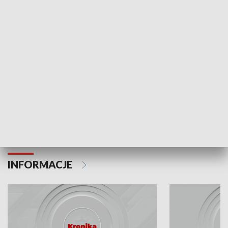
Odc. 6
Odc. 5
Czy wiesz, że Kraków inwestuje w edukację i
Czy wiesz, jak Kr
rozwój młodych?
mieszkańców?
INFORMACJE