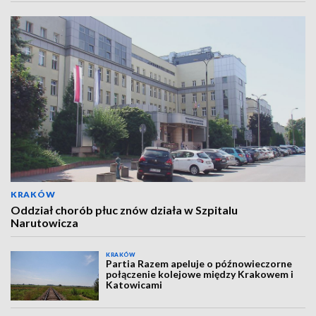
KRAKÓW
Oddział chorób płuc znów działa w Szpitalu
Narutowicza
KRAKÓW
Partia Razem apeluje o późnowieczorne
połączenie kolejowe między Krakowem i
Katowicami