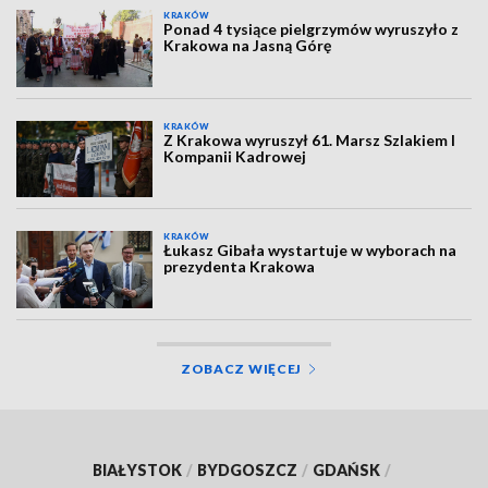
KRAKÓW
Ponad 4 tysiące pielgrzymów wyruszyło z
Krakowa na Jasną Górę
KRAKÓW
Z Krakowa wyruszył 61. Marsz Szlakiem I
Kompanii Kadrowej
KRAKÓW
Łukasz Gibała wystartuje w wyborach na
prezydenta Krakowa
ZOBACZ WIĘCEJ
BIAŁYSTOK
/
BYDGOSZCZ
/
GDAŃSK
/