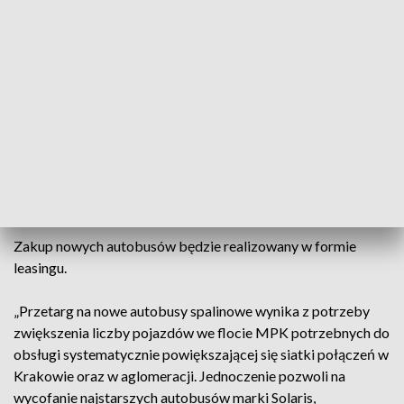
przede wszystkim linii miejskich; 12 autobusów o długości
12 m do obsługi przede wszystkim linii aglomeracyjnych,
oraz ośmiu midi o długości ok. 9 m do obsługi linii w tych
rejonach miasta, gdzie nie mogą kursować większe pojazdy.
Zgodnie z warunkami przetargu oferty można składać do 26
lutego br. Podczas ich oceny będzie się liczyć nie tylko cena,
ale także parametry techniczne, m.in. okres gwarancji, liczba
miejsc pasażerskich, zużycie paliwa, sposób otwierania
drzwi.
Zakup nowych autobusów będzie realizowany w formie
leasingu.
„Przetarg na nowe autobusy spalinowe wynika z potrzeby
zwiększenia liczby pojazdów we flocie MPK potrzebnych do
obsługi systematycznie powiększającej się siatki połączeń w
Krakowie oraz w aglomeracji. Jednoczenie pozwoli na
wycofanie najstarszych autobusów marki Solaris,