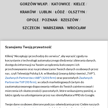
GORZÓW WLKP.
/
KATOWICE
/
KIELCE
/
KRAKÓW
/
LUBLIN
/
ŁÓDŹ
/
OLSZTYN
/
OPOLE
/
POZNAŃ
/
RZESZÓW
/
SZCZECIN
/
WARSZAWA
/
WROCŁAW
Szanujemy Twoją prywatność
Dołącz do nas:
Kliknij "Akceptuję i przechodzę do serwisu", aby wyrazić zgody na
korzystanie z technologii automatycznego śledzenia i zbierania danych,
TVP
dostęp do informacji na Twoim urządzeniu końcowym i ich
Abonament TVP
przechowywanie oraz na przetwarzanie Twoich danych osobowych przez
Regulamin TVP
nas, czyli Telewizję Polską S.A. w likwidacji (zwaną dalej również „TVP”),
Emisja w TVP
Polityka prywatności
Zaufanych Partnerów z IAB* (1201 firm)
oraz pozostałych
Zaufanych
Partnerów TVP (93 firm)
, w celach marketingowych (w tym do
Centrum informacji TVP
Moje zgody
zautomatyzowanego dopasowania reklam do Twoich zainteresowań i
mierzenia ich skuteczności) i pozostałych, które wskazujemy poniżej, a
Naziemna Telewizja Cyfrowa
Pomoc
także zgody na udostępnianie przez nas identyfikatora PPID do Google.
Sklep TVP
Biuro reklamy
Twoje dane osobowe zbierane podczas odwiedzania przez Ciebie naszych
Rada Programowa