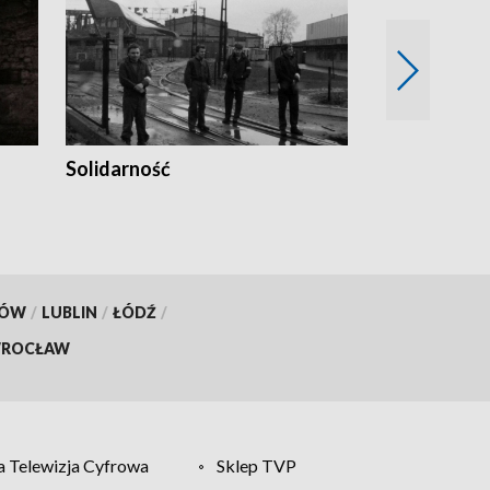
Solidarność
Trudne lata
KÓW
/
LUBLIN
/
ŁÓDŹ
/
ROCŁAW
 Telewizja Cyfrowa
Sklep TVP