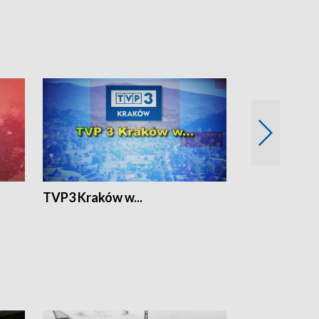
TVP3 Kraków w...
Ślizg