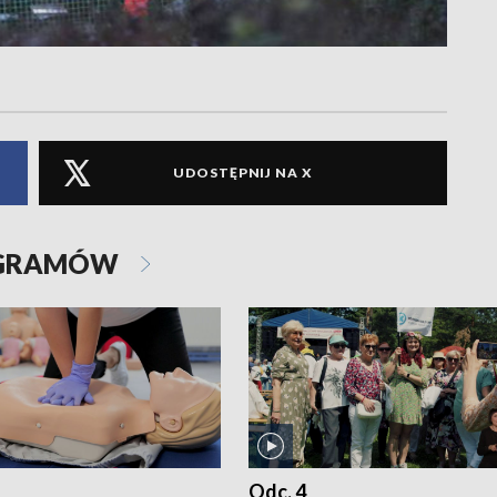
UDOSTĘPNIJ NA X
OGRAMÓW
Odc. 4