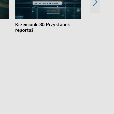
Krzemionki 30. Przystanek
Kraków - jak
reportaż