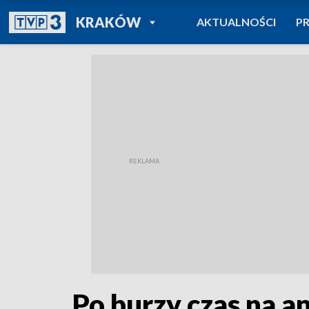
POWRÓT DO
KRAKÓW
AKTUALNOŚCI
P
TVP REGIONY
Po burzy czas na an