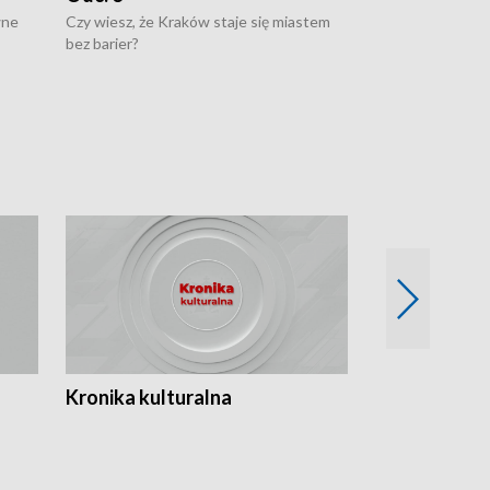
wne
Czy wiesz, że Kraków staje się miastem
Czy wiesz, że Kr
bez barier?
poprawia jakość 
Kronika kulturalna
Kronika Tydz