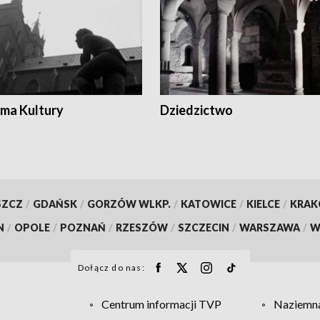
ma Kultury
Dziedzictwo
SZCZ
/
GDAŃSK
/
GORZÓW WLKP.
/
KATOWICE
/
KIELCE
/
KRA
N
/
OPOLE
/
POZNAŃ
/
RZESZÓW
/
SZCZECIN
/
WARSZAWA
/
W
Dołącz do nas:
Centrum informacji TVP
Naziemna