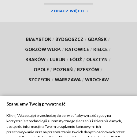
ZOBACZ WIĘCEJ
BIAŁYSTOK
/
BYDGOSZCZ
/
GDAŃSK
/
GORZÓW WLKP.
/
KATOWICE
/
KIELCE
/
KRAKÓW
/
LUBLIN
/
ŁÓDŹ
/
OLSZTYN
/
OPOLE
/
POZNAŃ
/
RZESZÓW
/
SZCZECIN
/
WARSZAWA
/
WROCŁAW
Szanujemy Twoją prywatność
Dołącz do nas:
Kliknij "Akceptuję i przechodzę do serwisu", aby wyrazić zgody na
korzystanie z technologii automatycznego śledzenia i zbierania danych,
TVP
dostęp do informacji na Twoim urządzeniu końcowym i ich
Abonament TVP
przechowywanie oraz na przetwarzanie Twoich danych osobowych przez
Regulamin TVP