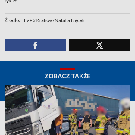
tys. zł.
Źródło:
TVP3 Kraków/Natalia Nęcek
ZOBACZ TAKŻE