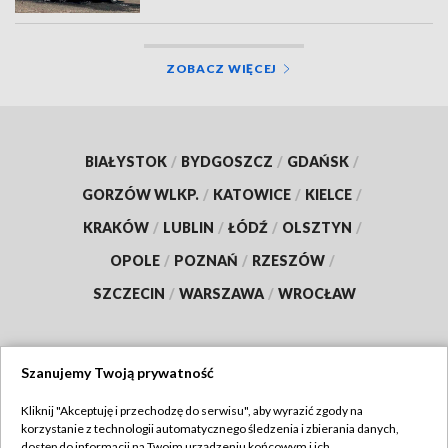
ZOBACZ WIĘCEJ
BIAŁYSTOK
/
BYDGOSZCZ
/
GDAŃSK
/
GORZÓW WLKP.
/
KATOWICE
/
KIELCE
/
KRAKÓW
/
LUBLIN
/
ŁÓDŹ
/
OLSZTYN
/
OPOLE
/
POZNAŃ
/
RZESZÓW
/
SZCZECIN
/
WARSZAWA
/
WROCŁAW
Szanujemy Twoją prywatność
Dołącz do nas:
Kliknij "Akceptuję i przechodzę do serwisu", aby wyrazić zgody na
korzystanie z technologii automatycznego śledzenia i zbierania danych,
TVP
dostęp do informacji na Twoim urządzeniu końcowym i ich