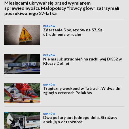
Miesiącami ukrywał się przed wymiarem
sprawiedliwości. Małopolscy "łowcy głów" zatrzymali
poszukiwanego 27-latka
KRAKÓW
Zderzenie 5 pojazdów na S7. Są
utrudnienia w ruchu
KRAKÓW
Nie ma już utrudnień na ruchliwej DK52 w
Kleczy Dolnej
KRAKÓW
Tragiczny weekend w Tatrach. W dwa dni
zginęło czterech Polaków
KRAKÓW
Dwa pożary aut jednego dnia. Strażacy
apelują o ostrożność