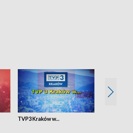
TVP3 Kraków w...
Ślizg