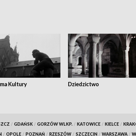
ma Kultury
Dziedzictwo
SZCZ
/
GDAŃSK
/
GORZÓW WLKP.
/
KATOWICE
/
KIELCE
/
KRA
N
/
OPOLE
/
POZNAŃ
/
RZESZÓW
/
SZCZECIN
/
WARSZAWA
/
W