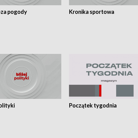
za pogody
Kronika sportowa
olityki
Początek tygodnia