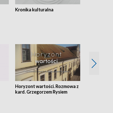
Kronika kulturalna
Kronika Tydz
Horyzont wartości. Rozmowa z
Kulturalnie 
kard. Grzegorzem Rysiem