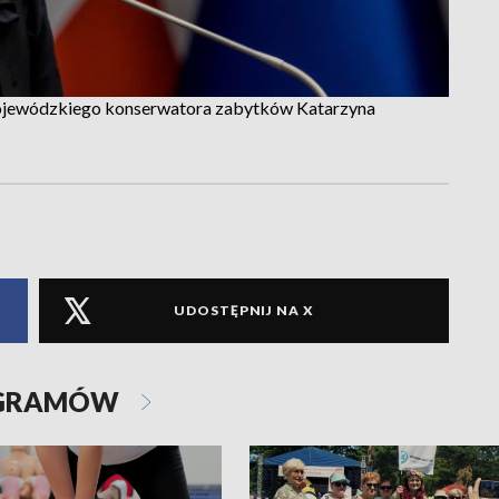
ojewódzkiego konserwatora zabytków Katarzyna
UDOSTĘPNIJ NA X
OGRAMÓW