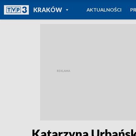
POWRÓT DO
KRAKÓW
AKTUALNOŚCI
P
TVP REGIONY
Katarzyna Urbań