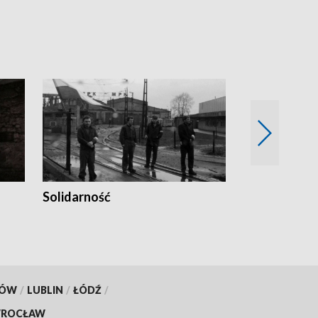
Solidarność
Trudne lata
KÓW
/
LUBLIN
/
ŁÓDŹ
/
ROCŁAW