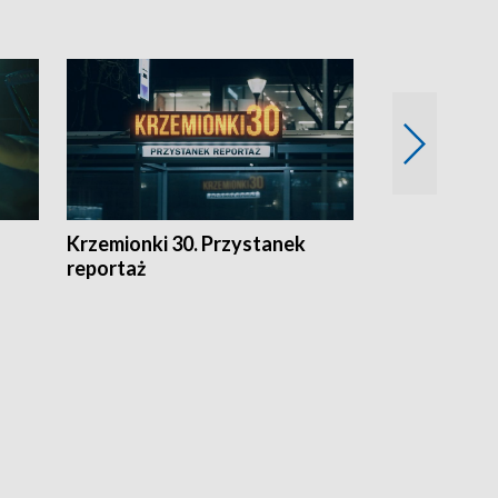
Krzemionki 30. Przystanek
Kraków - jak
reportaż