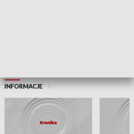
Odc. 6
Odc. 5
Czy wiesz, że Kraków inwestuje w edukację i
Czy wiesz, jak Kr
rozwój młodych?
mieszkańców?
INFORMACJE