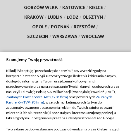
GORZÓW WLKP.
/
KATOWICE
/
KIELCE
/
KRAKÓW
/
LUBLIN
/
ŁÓDŹ
/
OLSZTYN
/
OPOLE
/
POZNAŃ
/
RZESZÓW
/
SZCZECIN
/
WARSZAWA
/
WROCŁAW
Szanujemy Twoją prywatność
Dołącz do nas:
Kliknij "Akceptuję i przechodzę do serwisu", aby wyrazić zgody na
korzystanie z technologii automatycznego śledzenia i zbierania danych,
TVP
dostęp do informacji na Twoim urządzeniu końcowym i ich
Abonament TVP
przechowywanie oraz na przetwarzanie Twoich danych osobowych przez
Regulamin TVP
nas, czyli Telewizję Polską S.A. w likwidacji (zwaną dalej również „TVP”),
Emisja w TVP
Zaufanych Partnerów z IAB* (1201 firm)
oraz pozostałych
Zaufanych
Polityka prywatności
Partnerów TVP (93 firm)
, w celach marketingowych (w tym do
Centrum informacji TVP
Moje zgody
zautomatyzowanego dopasowania reklam do Twoich zainteresowań i
mierzenia ich skuteczności) i pozostałych, które wskazujemy poniżej, a
Naziemna Telewizja Cyfrowa
Pomoc
także zgody na udostępnianie przez nas identyfikatora PPID do Google.
Sklep TVP
Biuro reklamy
Twoje dane osobowe zbierane podczas odwiedzania przez Ciebie naszych