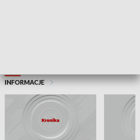
Odc. 6
Odc. 5
Czy wiesz, że Kraków inwestuje w edukację i
Czy wiesz, jak Kr
rozwój młodych?
mieszkańców?
INFORMACJE