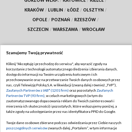
GORZÓW WLKP.
/
KATOWICE
/
KIELCE
/
KRAKÓW
/
LUBLIN
/
ŁÓDŹ
/
OLSZTYN
/
OPOLE
/
POZNAŃ
/
RZESZÓW
/
SZCZECIN
/
WARSZAWA
/
WROCŁAW
Szanujemy Twoją prywatność
Dołącz do nas:
Kliknij "Akceptuję i przechodzę do serwisu", aby wyrazić zgody na
korzystanie z technologii automatycznego śledzenia i zbierania danych,
TVP
dostęp do informacji na Twoim urządzeniu końcowym i ich
Abonament TVP
przechowywanie oraz na przetwarzanie Twoich danych osobowych przez
Regulamin TVP
nas, czyli Telewizję Polską S.A. w likwidacji (zwaną dalej również „TVP”),
Emisja w TVP
Zaufanych Partnerów z IAB* (1201 firm)
oraz pozostałych
Zaufanych
Polityka prywatności
Partnerów TVP (93 firm)
, w celach marketingowych (w tym do
Centrum informacji TVP
Moje zgody
zautomatyzowanego dopasowania reklam do Twoich zainteresowań i
mierzenia ich skuteczności) i pozostałych, które wskazujemy poniżej, a
Naziemna Telewizja Cyfrowa
Pomoc
także zgody na udostępnianie przez nas identyfikatora PPID do Google.
Sklep TVP
Biuro reklamy
Twoje dane osobowe zbierane podczas odwiedzania przez Ciebie naszych
Rada Programowa
poszczególnych serwisów
zwanych dalej „Portalem”, w tym informacje
Kontakt