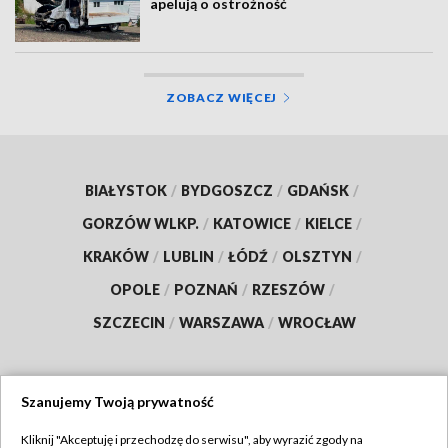
apelują o ostrożność
ZOBACZ WIĘCEJ
BIAŁYSTOK
/
BYDGOSZCZ
/
GDAŃSK
/
GORZÓW WLKP.
/
KATOWICE
/
KIELCE
/
KRAKÓW
/
LUBLIN
/
ŁÓDŹ
/
OLSZTYN
/
OPOLE
/
POZNAŃ
/
RZESZÓW
/
SZCZECIN
/
WARSZAWA
/
WROCŁAW
Szanujemy Twoją prywatność
Dołącz do nas:
Kliknij "Akceptuję i przechodzę do serwisu", aby wyrazić zgody na