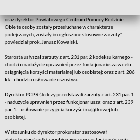
"W dniu 27 stycznia zostali zatrzymani starosta tarnowski
oraz dyrektor Powiatowego Centrum Pomocy Rodzinie.
Obie te osoby zostały przesłuchane w charakterze
podejrzanych, zostały im ogłoszone stosowne zarzuty" -
powiedział prok. Janusz Kowalski.
Starosta usłyszał zarzuty z art. 231 par. 2 kodeksu karnego -
chodzi o nadużycie uprawnień przez funkcjonariusza w celu
osiągnięcia korzyści materialnej lub osobistej; oraz z art. 286
kk - chodzi o usiłowanie oszustwa.
Dyrektor PCPR śledczy przedstawili zarzuty z art. 231 par. 1
- nadużycie uprawnień przez funkcjonariusza; oraz z art. 239
par. 1. - usiłowanie przyjęcia korzyści majątkowej lub
osobistej.
W stosunku do dyrektor prokurator zastosował
nieizolacyjne środki zapobiegawcze w postaci poręczenia