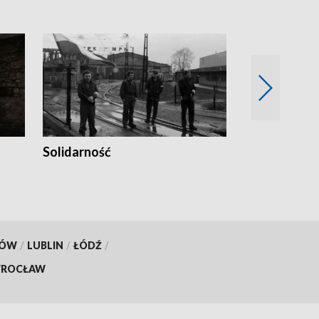
Solidarność
Trudne lata
KÓW
/
LUBLIN
/
ŁÓDŹ
/
ROCŁAW