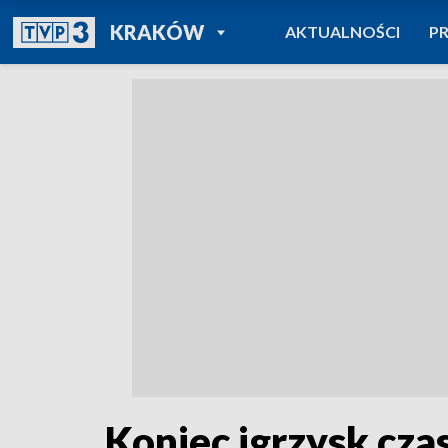
POWRÓT DO
KRAKÓW
AKTUALNOŚCI
P
TVP REGIONY
Koniec igrzysk czas