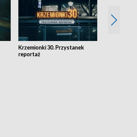
Krzemionki 30. Przystanek
Kraków - jak
reportaż