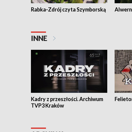
Rabka-Zdrój czyta Szymborską
Alwern
INNE
Kadry z przeszłości. Archiwum
Feliet
TVP3 Kraków