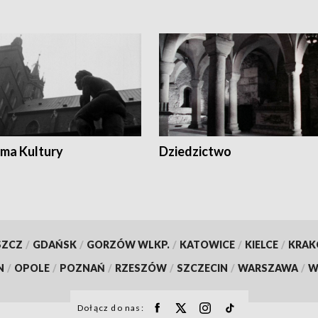
ma Kultury
Dziedzictwo
SZCZ
/
GDAŃSK
/
GORZÓW WLKP.
/
KATOWICE
/
KIELCE
/
KRA
N
/
OPOLE
/
POZNAŃ
/
RZESZÓW
/
SZCZECIN
/
WARSZAWA
/
W
Dołącz do nas: