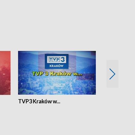
TVP3 Kraków w...
Ślizg