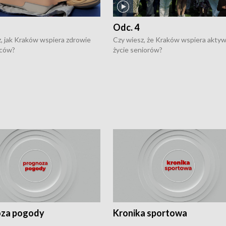
Odc. 4
, jak Kraków wspiera zdrowie
Czy wiesz, że Kraków wspiera akty
ców?
życie seniorów?
za pogody
Kronika sportowa