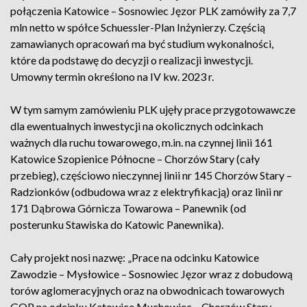
połączenia Katowice – Sosnowiec Jęzor PLK zamówiły za 7,7
mln netto w spółce Schuessler-Plan Inżynierzy. Częścią
zamawianych opracowań ma być studium wykonalności,
które da podstawę do decyzji o realizacji inwestycji.
Umowny termin określono na IV kw. 2023 r.
W tym samym zamówieniu PLK ujęły prace przygotowawcze
dla ewentualnych inwestycji na okolicznych odcinkach
ważnych dla ruchu towarowego, m.in. na czynnej linii 161
Katowice Szopienice Północne – Chorzów Stary (cały
przebieg), częściowo nieczynnej linii nr 145 Chorzów Stary –
Radzionków (odbudowa wraz z elektryfikacją) oraz linii nr
171 Dąbrowa Górnicza Towarowa – Panewnik (od
posterunku Stawiska do Katowic Panewnika).
Cały projekt nosi nazwę: „Prace na odcinku Katowice
Zawodzie – Mysłowice – Sosnowiec Jęzor wraz z dobudową
torów aglomeracyjnych oraz na obwodnicach towarowych
GOP na odcinku Katowice Muchowiec – Chorzów Stary –