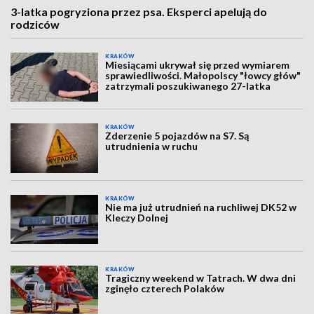
3-latka pogryziona przez psa. Eksperci apelują do
rodziców
KRAKÓW
Miesiącami ukrywał się przed wymiarem
sprawiedliwości. Małopolscy "łowcy głów"
zatrzymali poszukiwanego 27-latka
KRAKÓW
Zderzenie 5 pojazdów na S7. Są
utrudnienia w ruchu
KRAKÓW
Nie ma już utrudnień na ruchliwej DK52 w
Kleczy Dolnej
KRAKÓW
Tragiczny weekend w Tatrach. W dwa dni
zginęło czterech Polaków