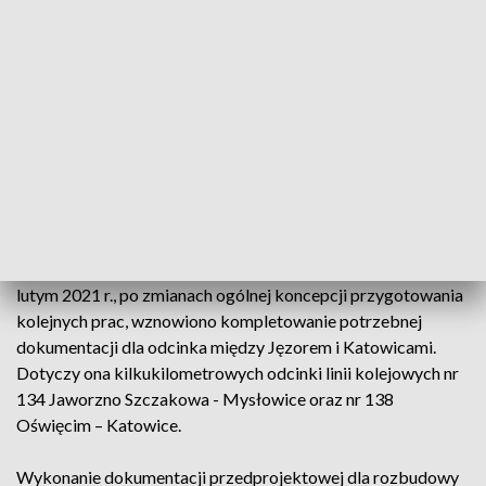
ramach Krajowego Planu Odbudowy.
Odcinek Kraków - Katowice to część ważnej magistrali
kolejowej E30, łączącej Śląsk z Małopolską, oraz Polskę z
Niemcami i Ukrainą. Dzięki modernizacji przeprowadzonej
przez PLK w poprzednich latach, na odcinku Kraków -
Sosnowiec Jęzor pociągi pasażerskie rozpędzają się do 160
km/h.
W poprzedniej dekadzie zmodernizowano odcinek linii
Kraków - Katowice przebiegający poza Górnym Śląskiem. W
lutym 2021 r., po zmianach ogólnej koncepcji przygotowania
kolejnych prac, wznowiono kompletowanie potrzebnej
dokumentacji dla odcinka między Jęzorem i Katowicami.
Dotyczy ona kilkukilometrowych odcinki linii kolejowych nr
134 Jaworzno Szczakowa - Mysłowice oraz nr 138
Oświęcim – Katowice.
Wykonanie dokumentacji przedprojektowej dla rozbudowy