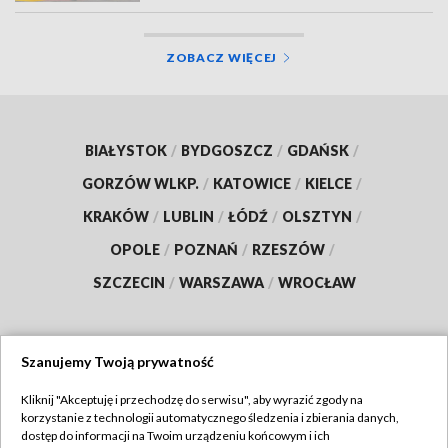
ZOBACZ WIĘCEJ
BIAŁYSTOK
/
BYDGOSZCZ
/
GDAŃSK
/
GORZÓW WLKP.
/
KATOWICE
/
KIELCE
/
KRAKÓW
/
LUBLIN
/
ŁÓDŹ
/
OLSZTYN
/
OPOLE
/
POZNAŃ
/
RZESZÓW
/
SZCZECIN
/
WARSZAWA
/
WROCŁAW
Szanujemy Twoją prywatność
Dołącz do nas:
Kliknij "Akceptuję i przechodzę do serwisu", aby wyrazić zgody na
korzystanie z technologii automatycznego śledzenia i zbierania danych,
TVP
dostęp do informacji na Twoim urządzeniu końcowym i ich