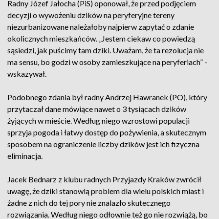
Radny Józef Jałocha (PiS) oponował, że przed podjęciem
decyzji o wywożeniu dzików na peryferyjne tereny
niezurbanizowane należałoby najpierw zapytać o zdanie
okolicznych mieszkańców. „Jestem ciekaw co powiedzą
sąsiedzi, jak puścimy tam dziki. Uważam, że ta rezolucja nie
ma sensu, bo godzi w osoby zamieszkujące na peryferiach” -
wskazywał.
Podobnego zdania był radny Andrzej Hawranek (PO), który
przytaczał dane mówiące nawet o 3 tysiącach dzików
żyjących w mieście. Według niego wzrostowi populacji
sprzyja pogoda i łatwy dostęp do pożywienia, a skutecznym
sposobem na ograniczenie liczby dzików jest ich fizyczna
eliminacja.
Jacek Bednarz z klubu radnych Przyjazdy Kraków zwrócił
uwagę, że dziki stanowią problem dla wielu polskich miast i
żadne z nich do tej pory nie znalazło skutecznego
rozwiązania. Według niego odłownie też go nie rozwiążą, bo