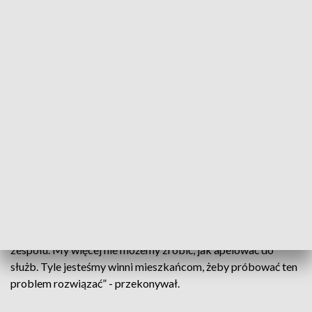
wstrzymujących się.
W przeprowadzonej dyskusji radni byli zgodni, że problem
występowania dzików w mieście jest poważny i z czasem
będzie narastał. Różnili się w propozycjach jego rozwiązania.
Michał Starobrat z klubu radnych Nowoczesny Kraków,
który był projektodawcą rezolucji przekonywał, że
stosowane odłownie pozwalają złapać zwierzęta w sposób
humanitarny i bezpieczny. Metoda ta – wskazywał – jest
rekomendowana przez działający w magistracie zespół
zadaniowy ds. rozwiązania problemu dzików.
„To nie jest pomysł populistyczny, to rekomendacja tego
zespołu. My więcej nie możemy zrobić, jak apelować do
służb. Tyle jesteśmy winni mieszkańcom, żeby próbować ten
problem rozwiązać” - przekonywał.