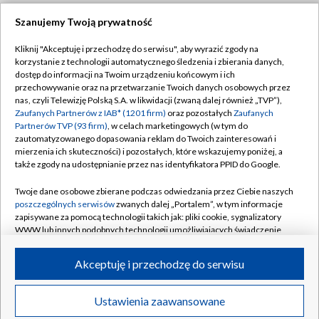
Szanujemy Twoją prywatność
Dołącz do nas:
Kliknij "Akceptuję i przechodzę do serwisu", aby wyrazić zgody na
korzystanie z technologii automatycznego śledzenia i zbierania danych,
TVP
dostęp do informacji na Twoim urządzeniu końcowym i ich
Abonament TVP
przechowywanie oraz na przetwarzanie Twoich danych osobowych przez
Regulamin TVP
nas, czyli Telewizję Polską S.A. w likwidacji (zwaną dalej również „TVP”),
Emisja w TVP
Polityka prywatności
Zaufanych Partnerów z IAB* (1201 firm)
oraz pozostałych
Zaufanych
Partnerów TVP (93 firm)
, w celach marketingowych (w tym do
Centrum informacji TVP
Moje zgody
zautomatyzowanego dopasowania reklam do Twoich zainteresowań i
mierzenia ich skuteczności) i pozostałych, które wskazujemy poniżej, a
Naziemna Telewizja Cyfrowa
Pomoc
także zgody na udostępnianie przez nas identyfikatora PPID do Google.
Sklep TVP
Biuro reklamy
Twoje dane osobowe zbierane podczas odwiedzania przez Ciebie naszych
Rada Programowa
Kontakt
poszczególnych serwisów
zwanych dalej „Portalem”, w tym informacje
zapisywane za pomocą technologii takich jak: pliki cookie, sygnalizatory
System NOS
WWW lub innych podobnych technologii umożliwiających świadczenie
dopasowanych i bezpiecznych usług, personalizację treści oraz reklam,
Informacje o nadawcy
Kanały
udostępnianie funkcji mediów społecznościowych oraz analizowanie
Akceptuję i przechodzę do serwisu
ruchu w Internecie.
Program dla prasy
©2026 Telewizja Polska S.A. w likwidacji
Biuro Reklamy
Twoje dane osobowe zbierane podczas odwiedzania przez Ciebie
Ustawienia zaawansowane
poszczególnych serwisów
na Portalu, takie jak adresy IP, identyfikatory
Ogłoszenie przetargowe