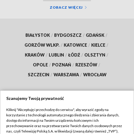
ZOBACZ WIĘCEJ
BIAŁYSTOK
/
BYDGOSZCZ
/
GDAŃSK
/
GORZÓW WLKP.
/
KATOWICE
/
KIELCE
/
KRAKÓW
/
LUBLIN
/
ŁÓDŹ
/
OLSZTYN
/
OPOLE
/
POZNAŃ
/
RZESZÓW
/
SZCZECIN
/
WARSZAWA
/
WROCŁAW
Szanujemy Twoją prywatność
Dołącz do nas:
Kliknij "Akceptuję i przechodzę do serwisu", aby wyrazić zgody na
korzystanie z technologii automatycznego śledzenia i zbierania danych,
TVP
dostęp do informacji na Twoim urządzeniu końcowym i ich
Abonament TVP
przechowywanie oraz na przetwarzanie Twoich danych osobowych przez
Regulamin TVP
nas, czyli Telewizję Polską S.A. w likwidacji (zwaną dalej również „TVP”),