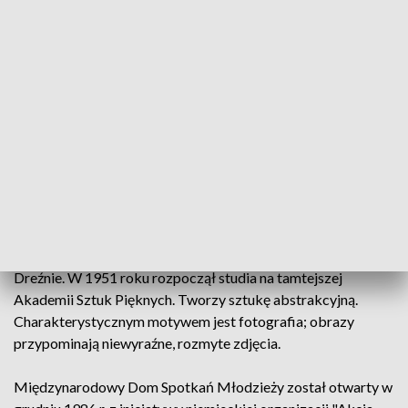
Oświęcimskiemu jedną z edycji cyklu „Birkenau”, jako stały
depozyt na wystawę w Oświęcimiu. On też stworzył
koncepcję budynku wystawowego, który otrzymał nazwę
„Gerhard Richter Birkenau”. Powstanie obiektu było możliwe
dzięki darowiźnie firmy Volkswagen.
Daczyńska zwróciła uwagę, że cykl będzie eksponowany
zaledwie kilka kilometrów od oryginalnego miejsca, w
którym zostały wykonane historyczne fotografie.
Gerhard Richter jest jednym z najbardziej znaczących
współczesnych artystów. Urodził się 9 lutego 1932 roku w
Dreźnie. W 1951 roku rozpoczął studia na tamtejszej
Akademii Sztuk Pięknych. Tworzy sztukę abstrakcyjną.
Charakterystycznym motywem jest fotografia; obrazy
przypominają niewyraźne, rozmyte zdjęcia.
Międzynarodowy Dom Spotkań Młodzieży został otwarty w