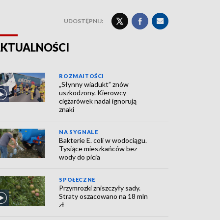
UDOSTĘPNIJ:
KTUALNOŚCI
ROZMAITOŚCI
„Słynny wiadukt” znów
uszkodzony. Kierowcy
ciężarówek nadal ignorują
znaki
NA SYGNALE
Bakterie E. coli w wodociągu.
Tysiące mieszkańców bez
wody do picia
SPOŁECZNE
Przymrozki zniszczyły sady.
Straty oszacowano na 18 mln
zł