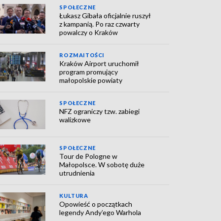
SPOŁECZNE
Łukasz Gibała oficjalnie ruszył
z kampanią. Po raz czwarty
powalczy o Kraków
ROZMAITOŚCI
Kraków Airport uruchomił
program promujący
małopolskie powiaty
SPOŁECZNE
NFZ ograniczy tzw. zabiegi
walizkowe
SPOŁECZNE
Tour de Pologne w
Małopolsce. W sobotę duże
utrudnienia
KULTURA
Opowieść o początkach
legendy Andy’ego Warhola