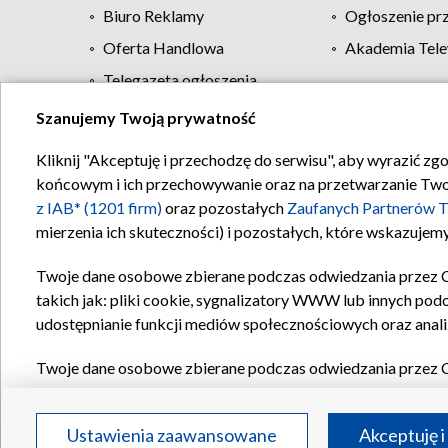
Biuro Reklamy
Ogłoszenie pr
Oferta Handlowa
Akademia Tele
Telegazeta ogłoszenia
Szanujemy Twoją prywatność
Regulamin TVP
Kliknij "Akceptuję i przechodzę do serwisu", aby wyrazić zg
końcowym i ich przechowywanie oraz na przetwarzanie Twoich
z IAB* (1201 firm)
oraz pozostałych
Zaufanych Partnerów T
mierzenia ich skuteczności) i pozostałych, które wskazujemy
Twoje dane osobowe zbierane podczas odwiedzania przez 
takich jak: pliki cookie, sygnalizatory WWW lub innych pod
udostępnianie funkcji mediów społecznościowych oraz anali
Twoje dane osobowe zbierane podczas odwiedzania przez 
plików cookie, informacje o Twoich wyszukiwaniach w serwi
Partnerów TVP
dla realizacji następujących celów i funkc
Ustawienia zaawansowane
Akceptuję i
reklam, tworzenia profilu spersonalizowanych reklam, tworz