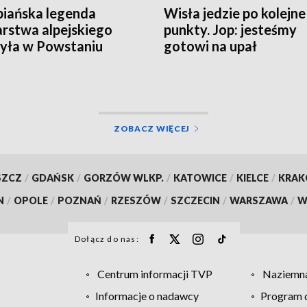
iańska legenda
Wisła jedzie po kolejne
arstwa alpejskiego
punkty. Jop: jesteśmy
yła w Powstaniu
gotowi na upał
zawskim
ZOBACZ WIĘCEJ
SZCZ
/
GDAŃSK
/
GORZÓW WLKP.
/
KATOWICE
/
KIELCE
/
KRA
N
/
OPOLE
/
POZNAŃ
/
RZESZÓW
/
SZCZECIN
/
WARSZAWA
/
W
Dołącz do nas:
Centrum informacji TVP
Naziemna
Informacje o nadawcy
Program d