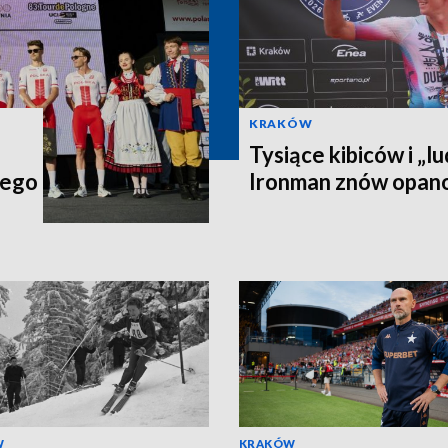
KRAKÓW
Tysiące kibiców i „lu
iego
Ironman znów opan
W
KRAKÓW