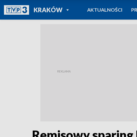
POWRÓT DO
KRAKÓW
AKTUALNOŚCI
P
TVP REGIONY
Remisowy sparing 