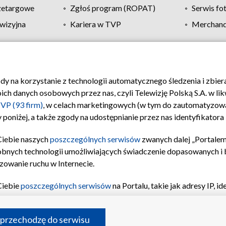
zetargowe
Zgłoś program (ROPAT)
Serwis fo
wizyjna
Kariera w TVP
Merchandi
Polityka prywatności
Moje zgody
Pomoc
Biuro re
ody na korzystanie z technologii automatycznego śledzenia i zbie
 danych osobowych przez nas, czyli Telewizję Polską S.A. w likw
VP (93 firm)
, w celach marketingowych (w tym do zautomatyzow
 poniżej, a także zgody na udostępnianie przez nas identyfikator
Ciebie naszych
poszczególnych serwisów
zwanych dalej „Portalem
obnych technologii umożliwiających świadczenie dopasowanych i be
zowanie ruchu w Internecie.
Ciebie
poszczególnych serwisów
na Portalu, takie jak adresy IP, 
sach Portalu czy historia odwiedzin będą przetwarzane przez TV
ji: przechowywania informacji na urządzeniu lub dostęp do nich,
©2026 Telewizja Polska S.A. w likwidacji
 przechodzę do serwisu
enia profilu spersonalizowanych treści, wyboru spersonalizowany