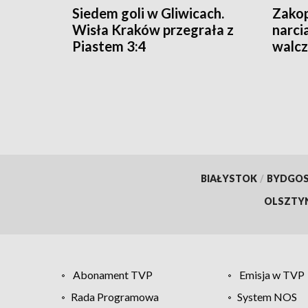
Siedem goli w Gliwicach.
Zakop
Wisła Kraków przegrała z
narci
Piastem 3:4
walcz
Wars
BIAŁYSTOK
/
BYDGO
OLSZTY
Abonament TVP
Emisja w TVP
Rada Programowa
System NOS