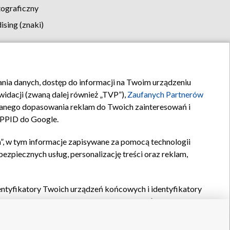
tograficzny
sing (znaki)
klamy
Kontakt
rania danych, dostęp do informacji na Twoim urządzeniu
idacji (zwaną dalej również „TVP”),
Zaufanych Partnerów
anego dopasowania reklam do Twoich zainteresowań i
a PPID do Google.
”, w tym informacje zapisywane za pomocą technologii
zpiecznych usług, personalizację treści oraz reklam,
identyfikatory Twoich urządzeń końcowych i identyfikatory
P,
Zaufanych Partnerów z IAB
oraz pozostałych
Zaufanych
 wyboru podstawowych reklam, wyboru spersonalizowanych
ch treści, pomiaru wydajności reklam, pomiaru wydajności