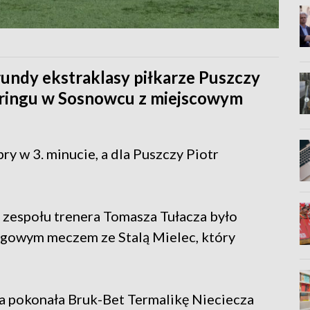
rundy ekstraklasy piłkarze Puszczy
aringu w Sosnowcu z miejscowym
y w 3. minucie, a dla Puszczy Piotr
la zespołu trenera Tomasza Tułacza było
igowym meczem ze Stalą Mielec, który
a pokonała Bruk-Bet Termalikę Nieciecza