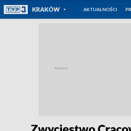
POWRÓT DO
KRAKÓW
AKTUALNOŚCI
P
TVP REGIONY
Zwycięstwo Cracov