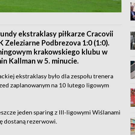
undy ekstraklasy piłkarze Cracovii
 Zeleziarne Podbrezova 1:0 (1:0).
eningowym krakowskiego klubu w
n Kallman w 5. minucie.
ckiej ekstraklasy było dla zespołu trenera
rzed zaplanowanym na 10 lutego ligowym
szcze jeden sparing z III-ligowymi Wiślanami
ię dostaną rezerwowi.