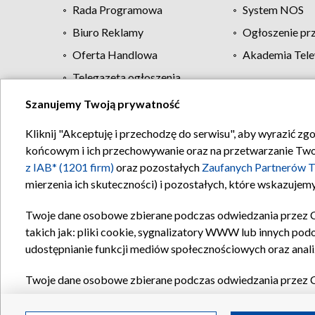
Rada Programowa
System NOS
Biuro Reklamy
Ogłoszenie pr
Oferta Handlowa
Akademia Tele
Telegazeta ogłoszenia
Szanujemy Twoją prywatność
Regulamin TVP
Kliknij "Akceptuję i przechodzę do serwisu", aby wyrazić zg
końcowym i ich przechowywanie oraz na przetwarzanie Twoich
z IAB* (1201 firm)
oraz pozostałych
Zaufanych Partnerów T
mierzenia ich skuteczności) i pozostałych, które wskazujemy
Twoje dane osobowe zbierane podczas odwiedzania przez 
takich jak: pliki cookie, sygnalizatory WWW lub innych pod
udostępnianie funkcji mediów społecznościowych oraz anali
Twoje dane osobowe zbierane podczas odwiedzania przez 
plików cookie, informacje o Twoich wyszukiwaniach w serwi
Partnerów TVP
dla realizacji następujących celów i funkc