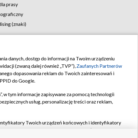
la prasy
tograficzny
sing (znaki)
klamy
Kontakt
rania danych, dostęp do informacji na Twoim urządzeniu
idacji (zwaną dalej również „TVP”),
Zaufanych Partnerów
anego dopasowania reklam do Twoich zainteresowań i
a PPID do Google.
”, w tym informacje zapisywane za pomocą technologii
zpiecznych usług, personalizację treści oraz reklam,
identyfikatory Twoich urządzeń końcowych i identyfikatory
P,
Zaufanych Partnerów z IAB
oraz pozostałych
Zaufanych
 wyboru podstawowych reklam, wyboru spersonalizowanych