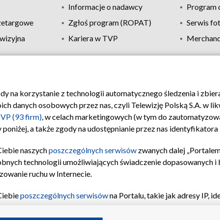
Informacje o nadawcy
Program d
zetargowe
Zgłoś program (ROPAT)
Serwis fo
wizyjna
Kariera w TVP
Merchandi
Polityka prywatności
Moje zgody
Pomoc
Biuro re
ody na korzystanie z technologii automatycznego śledzenia i zbie
 danych osobowych przez nas, czyli Telewizję Polską S.A. w likw
VP (93 firm)
, w celach marketingowych (w tym do zautomatyzow
 poniżej, a także zgody na udostępnianie przez nas identyfikator
Ciebie naszych
poszczególnych serwisów
zwanych dalej „Portalem
obnych technologii umożliwiających świadczenie dopasowanych i be
zowanie ruchu w Internecie.
Ciebie
poszczególnych serwisów
na Portalu, takie jak adresy IP, 
sach Portalu czy historia odwiedzin będą przetwarzane przez TV
ji: przechowywania informacji na urządzeniu lub dostęp do nich,