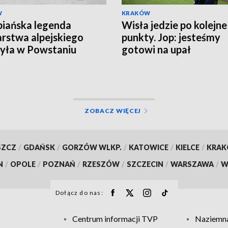
W
KRAKÓW
iańska legenda
Wisła jedzie po kolejne
arstwa alpejskiego
punkty. Jop: jesteśmy
yła w Powstaniu
gotowi na upał
zawskim
ZOBACZ WIĘCEJ
SZCZ
/
GDAŃSK
/
GORZÓW WLKP.
/
KATOWICE
/
KIELCE
/
KRA
N
/
OPOLE
/
POZNAŃ
/
RZESZÓW
/
SZCZECIN
/
WARSZAWA
/
W
Dołącz do nas:
Centrum informacji TVP
Naziemna