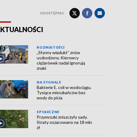
UDOSTĘPNIJ:
KTUALNOŚCI
ROZMAITOŚCI
„Słynny wiadukt” znów
uszkodzony. Kierowcy
ciężarówek nadal ignorują
znaki
NA SYGNALE
Bakterie E. coli w wodociągu.
Tysiące mieszkańców bez
wody do picia
SPOŁECZNE
Przymrozki zniszczyły sady.
Straty oszacowano na 18 mln
zł