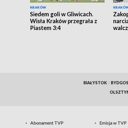
KRAKÓW
KRAKÓ
Siedem goli w Gliwicach.
Zakop
Wisła Kraków przegrała z
narci
Piastem 3:4
walcz
Wars
BIAŁYSTOK
/
BYDGO
OLSZTY
Abonament TVP
Emisja w TVP