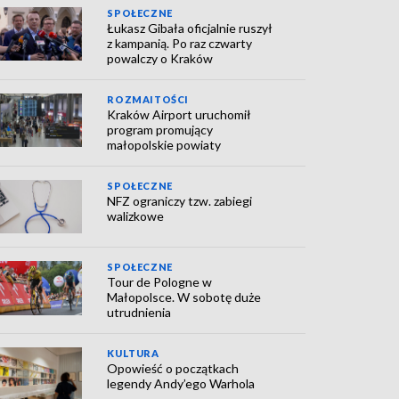
SPOŁECZNE
Łukasz Gibała oficjalnie ruszył
z kampanią. Po raz czwarty
powalczy o Kraków
ROZMAITOŚCI
Kraków Airport uruchomił
program promujący
małopolskie powiaty
SPOŁECZNE
NFZ ograniczy tzw. zabiegi
walizkowe
SPOŁECZNE
Tour de Pologne w
Małopolsce. W sobotę duże
utrudnienia
KULTURA
Opowieść o początkach
legendy Andy’ego Warhola