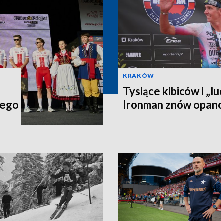
KRAKÓW
Tysiące kibiców i „lu
iego
Ironman znów opan