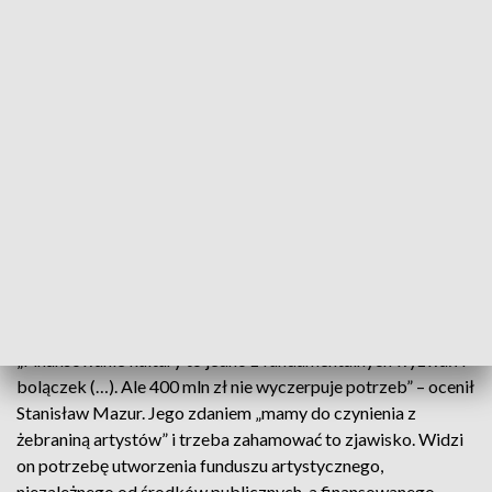
wsłuchiwał w głos środowisk artystycznych.
Andrzej Kulig ocenił, że w budżecie miejskim środki na
kulturę są wysokie, ale budżet ten powinien być inaczej
tworzony. Wiceprezydent jest przeciwny tworzeniu nowych
instytucji kultury. „Nie idźmy w gigantomanię” – powiedział.
Jego zdaniem, to kultura nieinstytucjonalna powinna być
szczególnie doceniona i dofinansowana. Kulig opowiedział
się również m.in. za „odbiurokratyzowaniem” ubiegania się o
środki finansowe przez artystów oraz za deglomeracją –
„pójściem z kulturą na osiedla oddalone od centrum” miasta.
„Finansowanie kultury to jedno z fundamentalnych wyzwań i
bolączek (…). Ale 400 mln zł nie wyczerpuje potrzeb” – ocenił
Stanisław Mazur. Jego zdaniem „mamy do czynienia z
żebraniną artystów” i trzeba zahamować to zjawisko. Widzi
on potrzebę utworzenia funduszu artystycznego,
niezależnego od środków publicznych, a finansowanego