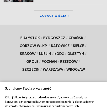
ZOBACZ WIĘCEJ
BIAŁYSTOK
/
BYDGOSZCZ
/
GDAŃSK
/
GORZÓW WLKP.
/
KATOWICE
/
KIELCE
/
KRAKÓW
/
LUBLIN
/
ŁÓDŹ
/
OLSZTYN
/
OPOLE
/
POZNAŃ
/
RZESZÓW
/
SZCZECIN
/
WARSZAWA
/
WROCŁAW
Szanujemy Twoją prywatność
Dołącz do nas:
Kliknij "Akceptuję i przechodzę do serwisu", aby wyrazić zgody na
korzystanie z technologii automatycznego śledzenia i zbierania danych,
TVP
dostęp do informacji na Twoim urządzeniu końcowym i ich