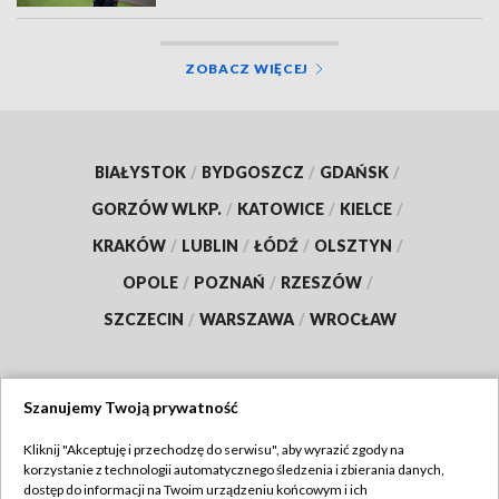
ZOBACZ WIĘCEJ
BIAŁYSTOK
/
BYDGOSZCZ
/
GDAŃSK
/
GORZÓW WLKP.
/
KATOWICE
/
KIELCE
/
KRAKÓW
/
LUBLIN
/
ŁÓDŹ
/
OLSZTYN
/
OPOLE
/
POZNAŃ
/
RZESZÓW
/
SZCZECIN
/
WARSZAWA
/
WROCŁAW
Szanujemy Twoją prywatność
Dołącz do nas:
Kliknij "Akceptuję i przechodzę do serwisu", aby wyrazić zgody na
korzystanie z technologii automatycznego śledzenia i zbierania danych,
TVP
dostęp do informacji na Twoim urządzeniu końcowym i ich