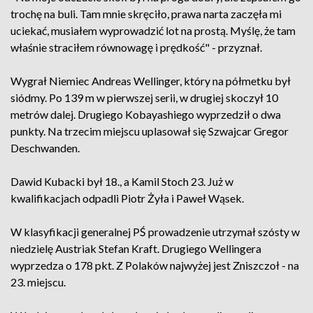
trochę na buli. Tam mnie skręciło, prawa narta zaczęła mi
uciekać, musiałem wyprowadzić lot na prostą. Myślę, że tam
właśnie straciłem równowagę i prędkość" - przyznał.
Wygrał Niemiec Andreas Wellinger, który na półmetku był
siódmy. Po 139 m w pierwszej serii, w drugiej skoczył 10
metrów dalej. Drugiego Kobayashiego wyprzedził o dwa
punkty. Na trzecim miejscu uplasował się Szwajcar Gregor
Deschwanden.
Dawid Kubacki był 18., a Kamil Stoch 23. Już w
kwalifikacjach odpadli Piotr Żyła i Paweł Wąsek.
W klasyfikacji generalnej PŚ prowadzenie utrzymał szósty w
niedzielę Austriak Stefan Kraft. Drugiego Wellingera
wyprzedza o 178 pkt. Z Polaków najwyżej jest Zniszczoł - na
23. miejscu.