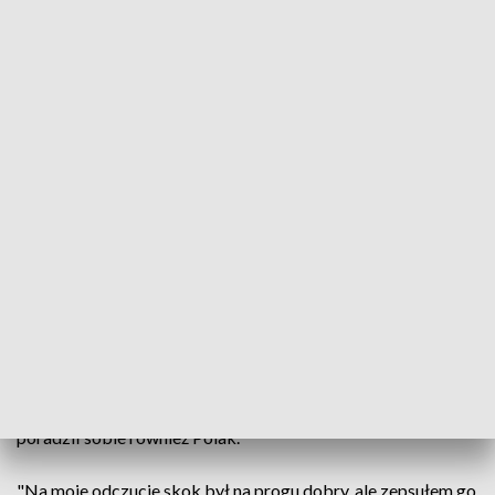
"Czy jestem zły? Jestem ósmy, to chyba dobrze. Można być
zdenerwowanym i tak jest, bo oczywiście chciało się więcej.
Trudno, trzeba jeszcze poczekać" - powiedział Zniszczoł.
Niedzielną rywalizację utrudniał porywisty wiatr. W
pierwszej serii Zniszczoł uzyskał 146 m, tylko o półtora
więcej niż Kobayashi, ale Polakowi odjęto znacznie mniej
punktów za wiatr.
"To była naprawdę petarda. Wszystko się zgrało, dobra
rotacja, połączenie za progiem z nartami, super prędkość i
malutka pomoc na dole" - ocenił Zniszczoł pierwszą próbę.
W finale wiatr dalej nie odpuszczał i niektórzy zawodnicy
wyjątkowo długo czekali na swój skok. Z warunkami nie
poradził sobie również Polak.
"Na moje odczucie skok był na progu dobry, ale zepsułem go