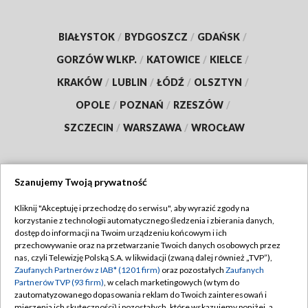
BIAŁYSTOK
/
BYDGOSZCZ
/
GDAŃSK
/
GORZÓW WLKP.
/
KATOWICE
/
KIELCE
/
KRAKÓW
/
LUBLIN
/
ŁÓDŹ
/
OLSZTYN
/
OPOLE
/
POZNAŃ
/
RZESZÓW
/
SZCZECIN
/
WARSZAWA
/
WROCŁAW
Szanujemy Twoją prywatność
Dołącz do nas:
Kliknij "Akceptuję i przechodzę do serwisu", aby wyrazić zgody na
korzystanie z technologii automatycznego śledzenia i zbierania danych,
TVP
dostęp do informacji na Twoim urządzeniu końcowym i ich
Abonament TVP
przechowywanie oraz na przetwarzanie Twoich danych osobowych przez
Regulamin TVP
nas, czyli Telewizję Polską S.A. w likwidacji (zwaną dalej również „TVP”),
Emisja w TVP
Zaufanych Partnerów z IAB* (1201 firm)
oraz pozostałych
Zaufanych
Polityka prywatności
Partnerów TVP (93 firm)
, w celach marketingowych (w tym do
Centrum informacji TVP
Moje zgody
zautomatyzowanego dopasowania reklam do Twoich zainteresowań i
mierzenia ich skuteczności) i pozostałych, które wskazujemy poniżej, a