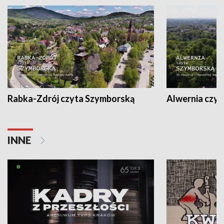
Rabka-Zdrój czyta Szymborską
Alwernia czy
INNE