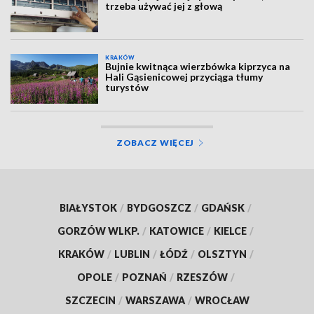
trzeba używać jej z głową
KRAKÓW
Bujnie kwitnąca wierzbówka kiprzyca na
Hali Gąsienicowej przyciąga tłumy
turystów
ZOBACZ WIĘCEJ
BIAŁYSTOK
/
BYDGOSZCZ
/
GDAŃSK
/
GORZÓW WLKP.
/
KATOWICE
/
KIELCE
/
KRAKÓW
/
LUBLIN
/
ŁÓDŹ
/
OLSZTYN
/
OPOLE
/
POZNAŃ
/
RZESZÓW
/
SZCZECIN
/
WARSZAWA
/
WROCŁAW