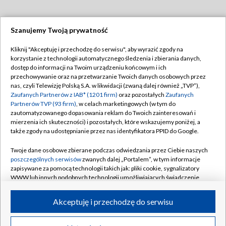
Szanujemy Twoją prywatność
Dołącz do nas:
Kliknij "Akceptuję i przechodzę do serwisu", aby wyrazić zgody na
korzystanie z technologii automatycznego śledzenia i zbierania danych,
TVP
dostęp do informacji na Twoim urządzeniu końcowym i ich
Abonament TVP
przechowywanie oraz na przetwarzanie Twoich danych osobowych przez
Regulamin TVP
nas, czyli Telewizję Polską S.A. w likwidacji (zwaną dalej również „TVP”),
Emisja w TVP
Polityka prywatności
Zaufanych Partnerów z IAB* (1201 firm)
oraz pozostałych
Zaufanych
Partnerów TVP (93 firm)
, w celach marketingowych (w tym do
Centrum informacji TVP
Moje zgody
zautomatyzowanego dopasowania reklam do Twoich zainteresowań i
mierzenia ich skuteczności) i pozostałych, które wskazujemy poniżej, a
Naziemna Telewizja Cyfrowa
Pomoc
także zgody na udostępnianie przez nas identyfikatora PPID do Google.
Sklep TVP
Biuro reklamy
Twoje dane osobowe zbierane podczas odwiedzania przez Ciebie naszych
Rada Programowa
Kontakt
poszczególnych serwisów
zwanych dalej „Portalem”, w tym informacje
zapisywane za pomocą technologii takich jak: pliki cookie, sygnalizatory
System NOS
WWW lub innych podobnych technologii umożliwiających świadczenie
dopasowanych i bezpiecznych usług, personalizację treści oraz reklam,
Informacje o nadawcy
Kanały
udostępnianie funkcji mediów społecznościowych oraz analizowanie
Akceptuję i przechodzę do serwisu
ruchu w Internecie.
Program dla prasy
©2026 Telewizja Polska S.A. w likwidacji
Biuro Reklamy
Twoje dane osobowe zbierane podczas odwiedzania przez Ciebie