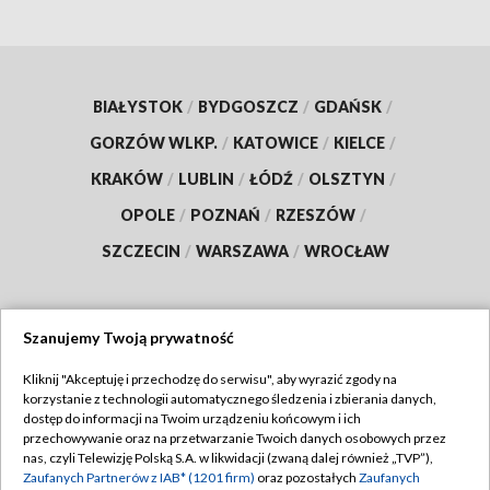
BIAŁYSTOK
/
BYDGOSZCZ
/
GDAŃSK
/
GORZÓW WLKP.
/
KATOWICE
/
KIELCE
/
KRAKÓW
/
LUBLIN
/
ŁÓDŹ
/
OLSZTYN
/
OPOLE
/
POZNAŃ
/
RZESZÓW
/
SZCZECIN
/
WARSZAWA
/
WROCŁAW
Szanujemy Twoją prywatność
Dołącz do nas:
Kliknij "Akceptuję i przechodzę do serwisu", aby wyrazić zgody na
korzystanie z technologii automatycznego śledzenia i zbierania danych,
TVP
dostęp do informacji na Twoim urządzeniu końcowym i ich
Abonament TVP
przechowywanie oraz na przetwarzanie Twoich danych osobowych przez
Regulamin TVP
nas, czyli Telewizję Polską S.A. w likwidacji (zwaną dalej również „TVP”),
Emisja w TVP
Zaufanych Partnerów z IAB* (1201 firm)
oraz pozostałych
Zaufanych
Polityka prywatności