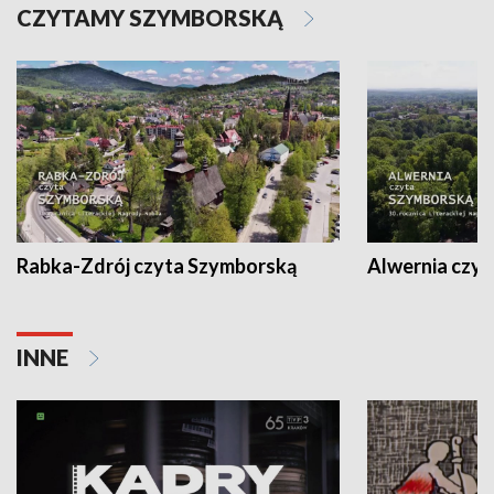
CZYTAMY SZYMBORSKĄ
Rabka-Zdrój czyta Szymborską
Alwernia czy
INNE