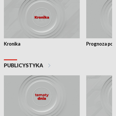
Kronika
Prognoza po
PUBLICYSTYKA