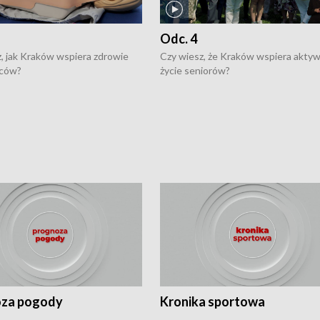
Odc. 4
, jak Kraków wspiera zdrowie
Czy wiesz, że Kraków wspiera akty
ców?
życie seniorów?
za pogody
Kronika sportowa