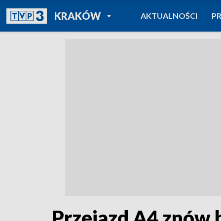
POWRÓT DO
KRAKÓW
AKTUALNOŚCI
P
TVP REGIONY
Przejazd A4 znów 