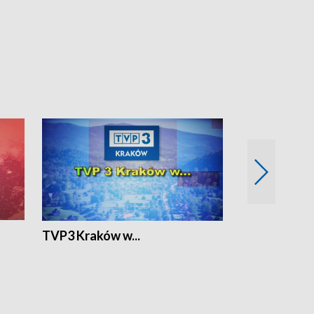
TVP3 Kraków w...
Ślizg