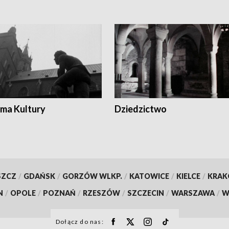
ma Kultury
Dziedzictwo
SZCZ
/
GDAŃSK
/
GORZÓW WLKP.
/
KATOWICE
/
KIELCE
/
KRA
N
/
OPOLE
/
POZNAŃ
/
RZESZÓW
/
SZCZECIN
/
WARSZAWA
/
W
Dołącz do nas: