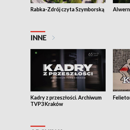
Rabka-Zdrój czyta Szymborską
Alwern
INNE
Kadry z przeszłości. Archiwum
Feliet
TVP3 Kraków