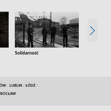
Solidarność
Trudne lata
KÓW
/
LUBLIN
/
ŁÓDŹ
/
ROCŁAW