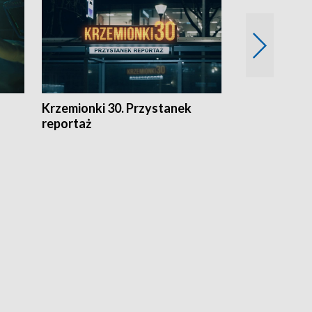
Krzemionki 30. Przystanek
Kraków - jak
reportaż