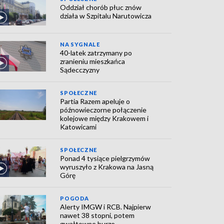
Oddział chorób płuc znów
działa w Szpitalu Narutowicza
NA SYGNALE
40-latek zatrzymany po
zranieniu mieszkańca
Sądecczyzny
SPOŁECZNE
Partia Razem apeluje o
późnowieczorne połączenie
kolejowe między Krakowem i
Katowicami
SPOŁECZNE
Ponad 4 tysiące pielgrzymów
wyruszyło z Krakowa na Jasną
Górę
POGODA
Alerty IMGW i RCB. Najpierw
nawet 38 stopni, potem
gwałtowne burze