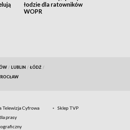
lują
łodzie dla ratowników
WOPR
KÓW
/
LUBLIN
/
ŁÓDŹ
/
ROCŁAW
 Telewizja Cyfrowa
Sklep TVP
la prasy
tograficzny