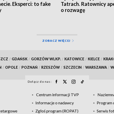
ecie. Eksperci: to fake
Tatrach. Ratownicy ape
y
o rozwagę
ZOBACZ WIĘCEJ
SZCZ
/
GDAŃSK
/
GORZÓW WLKP.
/
KATOWICE
/
KIELCE
/
KRA
N
/
OPOLE
/
POZNAŃ
/
RZESZÓW
/
SZCZECIN
/
WARSZAWA
/
W
Dołącz do nas:
Centrum informacji TVP
Naziemna
Informacje o nadawcy
Program d
zetargowe
Zgłoś program (ROPAT)
Serwis fo