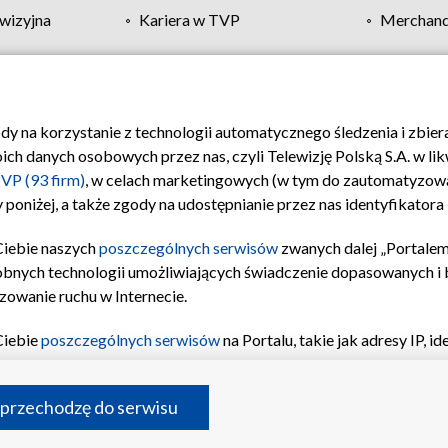
wizyjna
Kariera w TVP
Merchandi
Polityka prywatności
Moje zgody
Pomoc
Biuro re
ody na korzystanie z technologii automatycznego śledzenia i zbie
 danych osobowych przez nas, czyli Telewizję Polską S.A. w likw
VP (93 firm)
, w celach marketingowych (w tym do zautomatyzow
 poniżej, a także zgody na udostępnianie przez nas identyfikator
Ciebie naszych
poszczególnych serwisów
zwanych dalej „Portalem
obnych technologii umożliwiających świadczenie dopasowanych i be
zowanie ruchu w Internecie.
Ciebie
poszczególnych serwisów
na Portalu, takie jak adresy IP, 
sach Portalu czy historia odwiedzin będą przetwarzane przez TV
ji: przechowywania informacji na urządzeniu lub dostęp do nich,
©2026 Telewizja Polska S.A. w likwidacji
 przechodzę do serwisu
enia profilu spersonalizowanych treści, wyboru spersonalizowany
inii odbiorców, opracowywania i ulepszania produktów, zapewnie