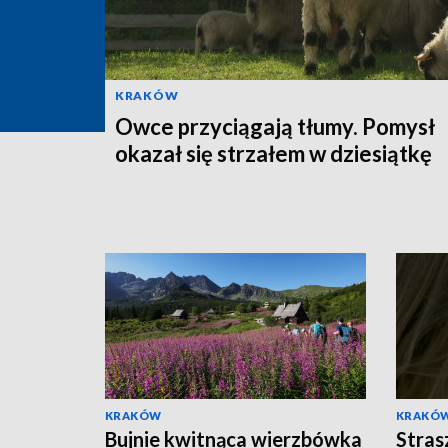
KRAKÓW
Owce przyciągają tłumy. Pomysł
okazał się strzałem w dziesiątkę
KRAKÓW
KRAKÓ
Bujnie kwitnąca wierzbówka
Stras