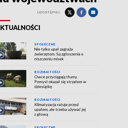
UDOSTĘPNIJ:
KTUALNOŚCI
SPOŁECZNE
Nie tylko upał zagraża
zwierzętom. Są zgłoszenia o
niszczeniu misek
ROZMAITOŚCI
Owce przyciągają tłumy.
Pomysł okazał się strzałem w
dziesiątkę
ROZMAITOŚCI
Klimatyzacja ratuje przed
upałem, ale trzeba używać jej
z głową
SPOŁECZNE