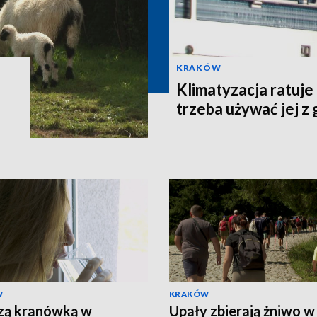
KRAKÓW
Klimatyzacja ratuje
trzeba używać jej z
W
KRAKÓW
zą kranówką w
Upały zbierają żniwo w