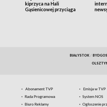
kiprzyca na Hali
intern
Gąsienicowej przyciąga
news
tłumy turystów
BIAŁYSTOK
/
BYDGO
OLSZTY
Abonament TVP
Emisja w TVP
Rada Programowa
System NOS
Biuro Reklamy
Ogłoszenie pr