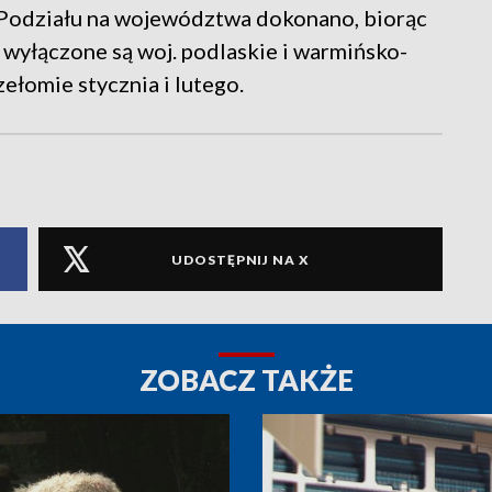
 Podziału na województwa dokonano, biorąc
y wyłączone są woj. podlaskie i warmińsko-
zełomie stycznia i lutego.
UDOSTĘPNIJ NA X
ZOBACZ TAKŻE