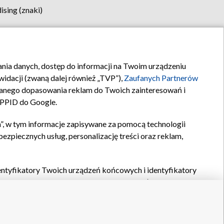
sing (znaki)
klamy
Kontakt
rania danych, dostęp do informacji na Twoim urządzeniu
idacji (zwaną dalej również „TVP”),
Zaufanych Partnerów
anego dopasowania reklam do Twoich zainteresowań i
a PPID do Google.
”, w tym informacje zapisywane za pomocą technologii
zpiecznych usług, personalizację treści oraz reklam,
identyfikatory Twoich urządzeń końcowych i identyfikatory
P,
Zaufanych Partnerów z IAB
oraz pozostałych
Zaufanych
 wyboru podstawowych reklam, wyboru spersonalizowanych
ch treści, pomiaru wydajności reklam, pomiaru wydajności
nia bezpieczeństwa, zapobiegania oszustwom i usuwania