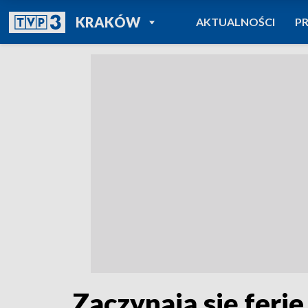
POWRÓT DO
KRAKÓW
AKTUALNOŚCI
P
TVP REGIONY
Zaczynają się fer