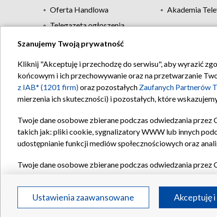
Oferta Handlowa
Akademia Tele
Telegazeta ogłoszenia
Szanujemy Twoją prywatność
Regulamin TVP
Kliknij "Akceptuję i przechodzę do serwisu", aby wyrazić zg
końcowym i ich przechowywanie oraz na przetwarzanie Twoich
z IAB* (1201 firm)
oraz pozostałych
Zaufanych Partnerów T
mierzenia ich skuteczności) i pozostałych, które wskazujemy
Twoje dane osobowe zbierane podczas odwiedzania przez 
takich jak: pliki cookie, sygnalizatory WWW lub innych pod
udostępnianie funkcji mediów społecznościowych oraz anali
Twoje dane osobowe zbierane podczas odwiedzania przez 
plików cookie, informacje o Twoich wyszukiwaniach w serwi
Partnerów TVP
dla realizacji następujących celów i funkc
Ustawienia zaawansowane
Akceptuję i
reklam, tworzenia profilu spersonalizowanych reklam, tworz
treści, stosowania badań rynkowych w celu generowania op