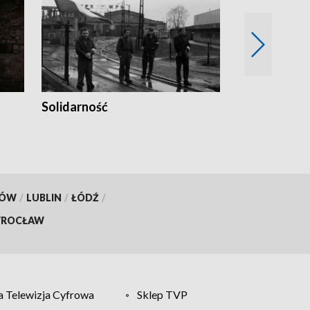
Solidarność
Trudne lata
KÓW
/
LUBLIN
/
ŁÓDŹ
/
ROCŁAW
 Telewizja Cyfrowa
Sklep TVP