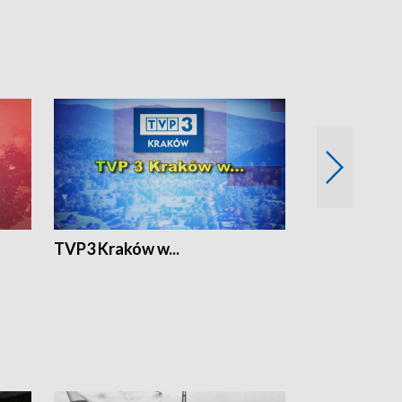
TVP3 Kraków w...
Ślizg