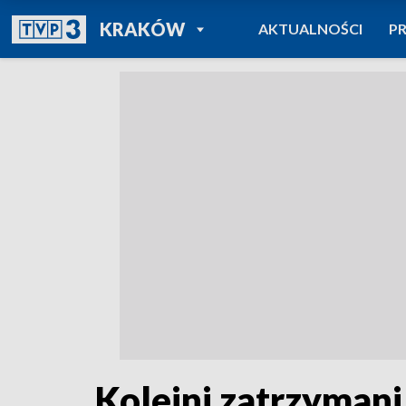
POWRÓT DO
KRAKÓW
AKTUALNOŚCI
P
TVP REGIONY
Kolejni zatrzymani