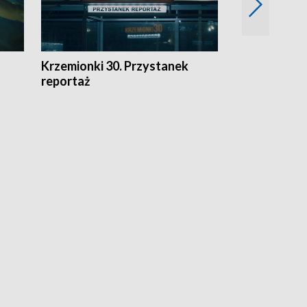
Krzemionki 30. Przystanek
Kraków - jak
reportaż