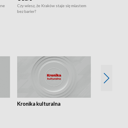
wne
Czy wiesz, że Kraków staje się miastem
Czy wiesz, że Kr
bez barier?
poprawia jakość 
Kronika kulturalna
Kronika Tydz