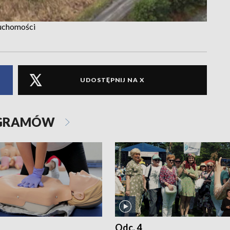
ruchomości
UDOSTĘPNIJ NA X
OGRAMÓW
Odc. 4