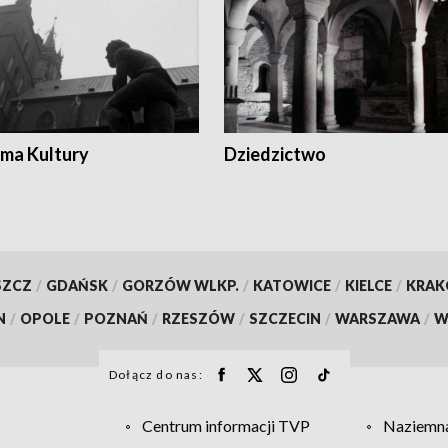
ma Kultury
Dziedzictwo
SZCZ
/
GDAŃSK
/
GORZÓW WLKP.
/
KATOWICE
/
KIELCE
/
KRA
N
/
OPOLE
/
POZNAŃ
/
RZESZÓW
/
SZCZECIN
/
WARSZAWA
/
W
Dołącz do nas:
Centrum informacji TVP
Naziemna