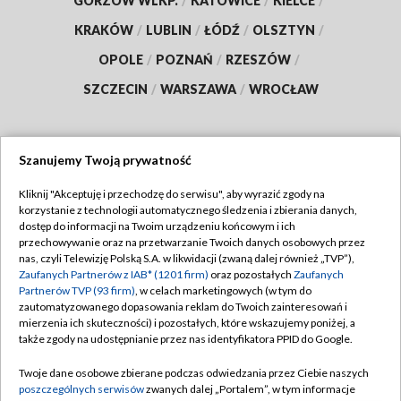
GORZÓW WLKP.
/
KATOWICE
/
KIELCE
/
KRAKÓW
/
LUBLIN
/
ŁÓDŹ
/
OLSZTYN
/
OPOLE
/
POZNAŃ
/
RZESZÓW
/
SZCZECIN
/
WARSZAWA
/
WROCŁAW
Szanujemy Twoją prywatność
Dołącz do nas:
Kliknij "Akceptuję i przechodzę do serwisu", aby wyrazić zgody na
korzystanie z technologii automatycznego śledzenia i zbierania danych,
TVP
dostęp do informacji na Twoim urządzeniu końcowym i ich
Abonament TVP
przechowywanie oraz na przetwarzanie Twoich danych osobowych przez
Regulamin TVP
nas, czyli Telewizję Polską S.A. w likwidacji (zwaną dalej również „TVP”),
Emisja w TVP
Zaufanych Partnerów z IAB* (1201 firm)
oraz pozostałych
Zaufanych
Polityka prywatności
Partnerów TVP (93 firm)
, w celach marketingowych (w tym do
Centrum informacji TVP
Moje zgody
zautomatyzowanego dopasowania reklam do Twoich zainteresowań i
mierzenia ich skuteczności) i pozostałych, które wskazujemy poniżej, a
Naziemna Telewizja Cyfrowa
Pomoc
także zgody na udostępnianie przez nas identyfikatora PPID do Google.
Sklep TVP
Biuro reklamy
Twoje dane osobowe zbierane podczas odwiedzania przez Ciebie naszych
Rada Programowa
poszczególnych serwisów
zwanych dalej „Portalem”, w tym informacje
Kontakt