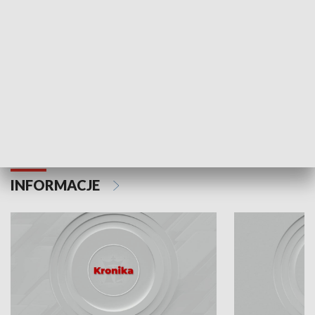
Odc. 6
Odc. 5
Czy wiesz, że Kraków inwestuje w edukację i
Czy wiesz, jak Kr
rozwój młodych?
mieszkańców?
INFORMACJE