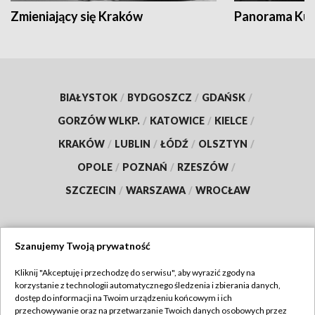
Zmieniający się Kraków
Panorama Kul
BIAŁYSTOK
/
BYDGOSZCZ
/
GDAŃSK
/
GORZÓW WLKP.
/
KATOWICE
/
KIELCE
/
KRAKÓW
/
LUBLIN
/
ŁÓDŹ
/
OLSZTYN
/
OPOLE
/
POZNAŃ
/
RZESZÓW
/
SZCZECIN
/
WARSZAWA
/
WROCŁAW
Szanujemy Twoją prywatność
Dołącz do nas:
Kliknij "Akceptuję i przechodzę do serwisu", aby wyrazić zgody na
korzystanie z technologii automatycznego śledzenia i zbierania danych,
TVP
dostęp do informacji na Twoim urządzeniu końcowym i ich
Abonament TVP
przechowywanie oraz na przetwarzanie Twoich danych osobowych przez
Regulamin TVP