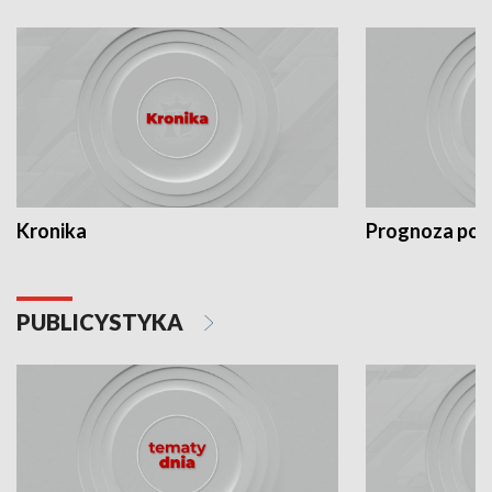
Kronika
Prognoza po
PUBLICYSTYKA