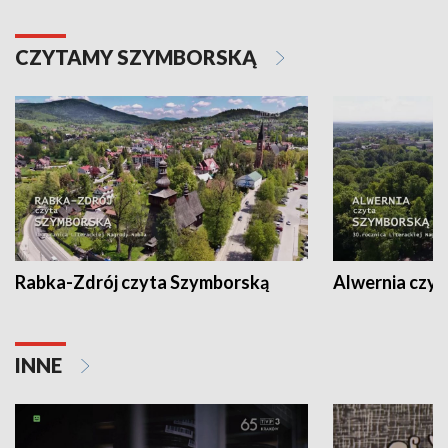
CZYTAMY SZYMBORSKĄ
Rabka-Zdrój czyta Szymborską
Alwernia czy
INNE