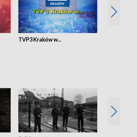
TVP3 Kraków w...
Ślizg