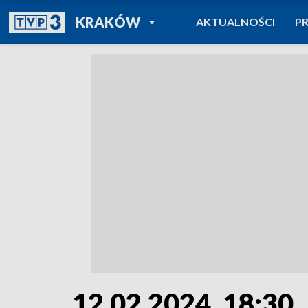
POWRÓT DO
KRAKÓW
AKTUALNOŚCI
P
TVP REGIONY
12.02.2024, 18:30