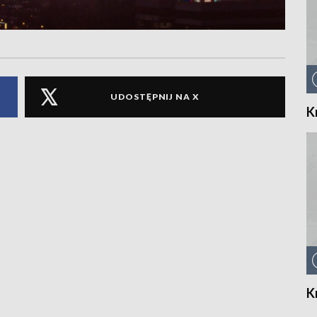
UDOSTĘPNIJ NA X
K
K