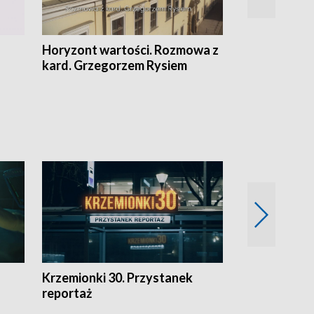
Horyzont wartości. Rozmowa z
Kulturalnie 
kard. Grzegorzem Rysiem
Krzemionki 30. Przystanek
Kraków - jak
reportaż