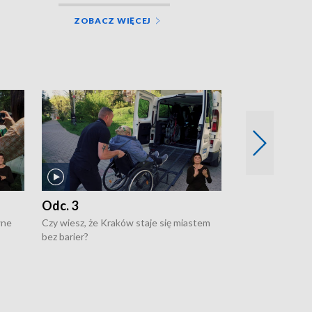
ZOBACZ WIĘCEJ
Odc. 3
Odc. 2
wne
Czy wiesz, że Kraków staje się miastem
Czy wiesz, że Kr
bez barier?
poprawia jakość 