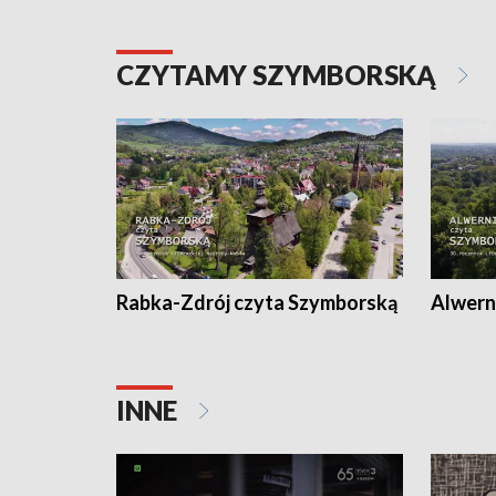
CZYTAMY SZYMBORSKĄ
Rabka-Zdrój czyta Szymborską
Alwern
INNE