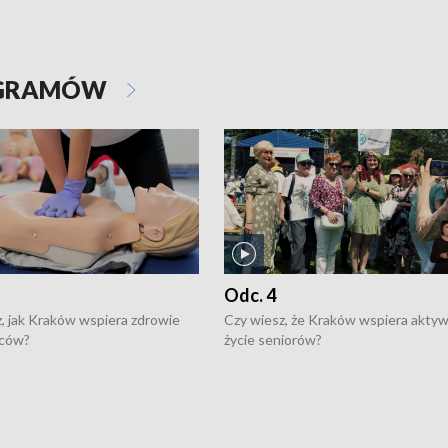
OGRAMÓW
Odc. 4
, jak Kraków wspiera zdrowie
Czy wiesz, że Kraków wspiera akty
ców?
życie seniorów?