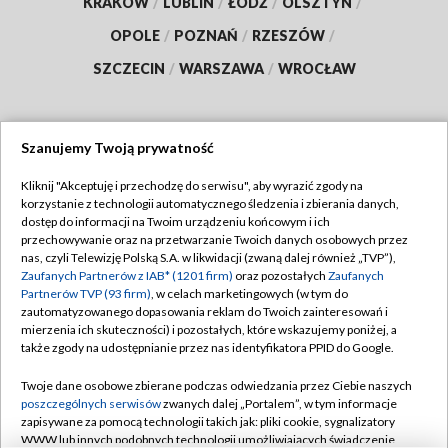
KRAKÓW
/
LUBLIN
/
ŁÓDŹ
/
OLSZTYN
/
OPOLE
/
POZNAŃ
/
RZESZÓW
/
SZCZECIN
/
WARSZAWA
/
WROCŁAW
Szanujemy Twoją prywatność
Dołącz do nas:
Kliknij "Akceptuję i przechodzę do serwisu", aby wyrazić zgody na
korzystanie z technologii automatycznego śledzenia i zbierania danych,
TVP
dostęp do informacji na Twoim urządzeniu końcowym i ich
Abonament TVP
przechowywanie oraz na przetwarzanie Twoich danych osobowych przez
Regulamin TVP
nas, czyli Telewizję Polską S.A. w likwidacji (zwaną dalej również „TVP”),
Emisja w TVP
Polityka prywatności
Zaufanych Partnerów z IAB* (1201 firm)
oraz pozostałych
Zaufanych
Partnerów TVP (93 firm)
, w celach marketingowych (w tym do
Centrum informacji TVP
Moje zgody
zautomatyzowanego dopasowania reklam do Twoich zainteresowań i
mierzenia ich skuteczności) i pozostałych, które wskazujemy poniżej, a
Naziemna Telewizja Cyfrowa
Pomoc
także zgody na udostępnianie przez nas identyfikatora PPID do Google.
Sklep TVP
Biuro reklamy
Twoje dane osobowe zbierane podczas odwiedzania przez Ciebie naszych
Rada Programowa
Kontakt
poszczególnych serwisów
zwanych dalej „Portalem”, w tym informacje
zapisywane za pomocą technologii takich jak: pliki cookie, sygnalizatory
System NOS
WWW lub innych podobnych technologii umożliwiających świadczenie