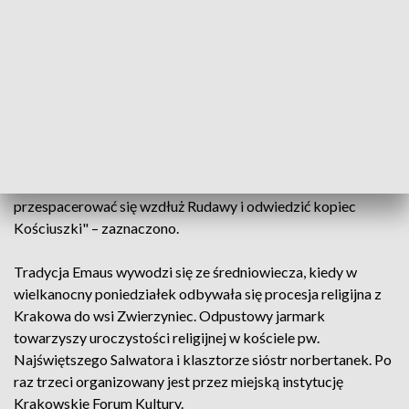
świąteczny poniedziałek sprzedaje się charakterystyczne
zabawki, w tym gliniane ptaszki i tzw. drzewka życia.
Jak przekazał w komunikacie krakowski urząd miasta, z
powodu remontu ul. Kościuszki organizacja tradycyjnego
odpustu w dotychczasowej lokalizacji nie będzie możliwa, a
Krakowskie Forum Kultury przygotuje w tym roku Emaus
przy Błoniach. "Nie bez wpływu na wybór lokalizacji
pozostaje fakt, że odwiedzający kramy nadal będą mogli
przespacerować się wzdłuż Rudawy i odwiedzić kopiec
Kościuszki" – zaznaczono.
Tradycja Emaus wywodzi się ze średniowiecza, kiedy w
wielkanocny poniedziałek odbywała się procesja religijna z
Krakowa do wsi Zwierzyniec. Odpustowy jarmark
towarzyszy uroczystości religijnej w kościele pw.
Najświętszego Salwatora i klasztorze sióstr norbertanek. Po
raz trzeci organizowany jest przez miejską instytucję
Krakowskie Forum Kultury.