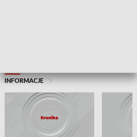
Odc. 6
Odc. 5
Czy wiesz, że Kraków inwestuje w edukację i
Czy wiesz, jak Kr
rozwój młodych?
mieszkańców?
INFORMACJE