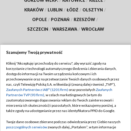
GORZÓW WLKP.
/
KATOWICE
/
KIELCE
/
KRAKÓW
/
LUBLIN
/
ŁÓDŹ
/
OLSZTYN
/
OPOLE
/
POZNAŃ
/
RZESZÓW
/
SZCZECIN
/
WARSZAWA
/
WROCŁAW
Szanujemy Twoją prywatność
Dołącz do nas:
Kliknij "Akceptuję i przechodzę do serwisu", aby wyrazić zgody na
korzystanie z technologii automatycznego śledzenia i zbierania danych,
TVP
dostęp do informacji na Twoim urządzeniu końcowym i ich
Abonament TVP
przechowywanie oraz na przetwarzanie Twoich danych osobowych przez
Regulamin TVP
nas, czyli Telewizję Polską S.A. w likwidacji (zwaną dalej również „TVP”),
Emisja w TVP
Zaufanych Partnerów z IAB* (1201 firm)
oraz pozostałych
Zaufanych
Polityka prywatności
Partnerów TVP (93 firm)
, w celach marketingowych (w tym do
Centrum informacji TVP
Moje zgody
zautomatyzowanego dopasowania reklam do Twoich zainteresowań i
mierzenia ich skuteczności) i pozostałych, które wskazujemy poniżej, a
Naziemna Telewizja Cyfrowa
Pomoc
także zgody na udostępnianie przez nas identyfikatora PPID do Google.
Sklep TVP
Biuro reklamy
Twoje dane osobowe zbierane podczas odwiedzania przez Ciebie naszych
Rada Programowa
poszczególnych serwisów
zwanych dalej „Portalem”, w tym informacje
Kontakt