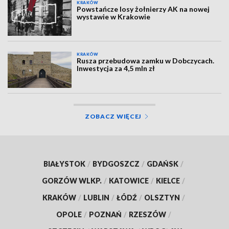
KRAKÓW
Powstańcze losy żołnierzy AK na nowej
wystawie w Krakowie
KRAKÓW
Rusza przebudowa zamku w Dobczycach.
Inwestycja za 4,5 mln zł
ZOBACZ WIĘCEJ
BIAŁYSTOK
/
BYDGOSZCZ
/
GDAŃSK
/
GORZÓW WLKP.
/
KATOWICE
/
KIELCE
/
KRAKÓW
/
LUBLIN
/
ŁÓDŹ
/
OLSZTYN
/
OPOLE
/
POZNAŃ
/
RZESZÓW
/