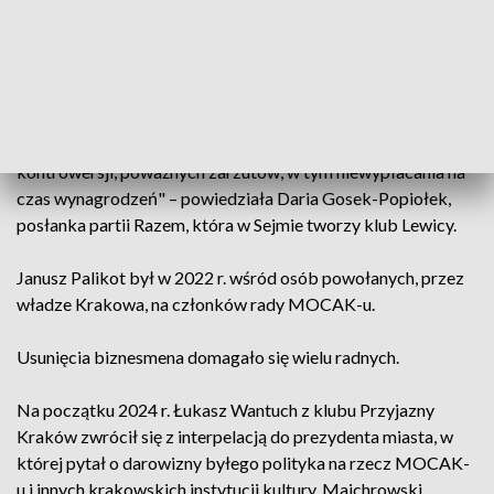
przez Palikota, którzy skarżyli się na brak terminowego
otrzymywania wynagrodzeń.
"Niedopuszczalna jest sytuacja, w której w radzie
prestiżowej, jednej z najważniejszych instytucji kultury w
Polsce zasiada osoba, wokół której jest bardzo wiele
kontrowersji, poważnych zarzutów, w tym niewypłacania na
czas wynagrodzeń" – powiedziała Daria Gosek-Popiołek,
posłanka partii Razem, która w Sejmie tworzy klub Lewicy.
Janusz Palikot był w 2022 r. wśród osób powołanych, przez
władze Krakowa, na członków rady MOCAK-u.
Usunięcia biznesmena domagało się wielu radnych.
Na początku 2024 r. Łukasz Wantuch z klubu Przyjazny
Kraków zwrócił się z interpelacją do prezydenta miasta, w
której pytał o darowizny byłego polityka na rzecz MOCAK-
u i innych krakowskich instytucji kultury. Majchrowski