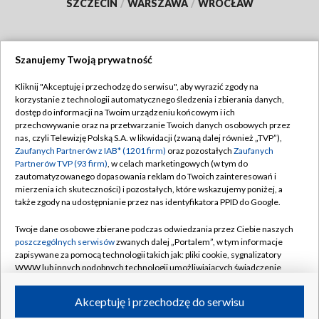
SZCZECIN
/
WARSZAWA
/
WROCŁAW
Szanujemy Twoją prywatność
Dołącz do nas:
Kliknij "Akceptuję i przechodzę do serwisu", aby wyrazić zgody na
korzystanie z technologii automatycznego śledzenia i zbierania danych,
TVP
dostęp do informacji na Twoim urządzeniu końcowym i ich
Abonament TVP
przechowywanie oraz na przetwarzanie Twoich danych osobowych przez
Regulamin TVP
nas, czyli Telewizję Polską S.A. w likwidacji (zwaną dalej również „TVP”),
Emisja w TVP
Polityka prywatności
Zaufanych Partnerów z IAB* (1201 firm)
oraz pozostałych
Zaufanych
Partnerów TVP (93 firm)
, w celach marketingowych (w tym do
Centrum informacji TVP
Moje zgody
zautomatyzowanego dopasowania reklam do Twoich zainteresowań i
mierzenia ich skuteczności) i pozostałych, które wskazujemy poniżej, a
Naziemna Telewizja Cyfrowa
Pomoc
także zgody na udostępnianie przez nas identyfikatora PPID do Google.
Sklep TVP
Biuro reklamy
Twoje dane osobowe zbierane podczas odwiedzania przez Ciebie naszych
Rada Programowa
Kontakt
poszczególnych serwisów
zwanych dalej „Portalem”, w tym informacje
zapisywane za pomocą technologii takich jak: pliki cookie, sygnalizatory
System NOS
WWW lub innych podobnych technologii umożliwiających świadczenie
dopasowanych i bezpiecznych usług, personalizację treści oraz reklam,
Informacje o nadawcy
Kanały
udostępnianie funkcji mediów społecznościowych oraz analizowanie
Akceptuję i przechodzę do serwisu
ruchu w Internecie.
Program dla prasy